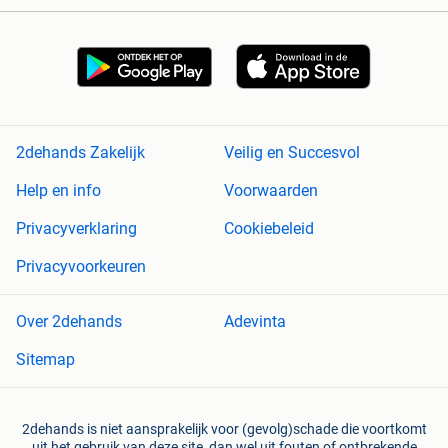
2dehands Zakelijk
Veilig en Succesvol
Help en info
Voorwaarden
Privacyverklaring
Cookiebeleid
Privacyvoorkeuren
Over 2dehands
Adevinta
Sitemap
2dehands is niet aansprakelijk voor (gevolg)schade die voortkomt
uit het gebruik van deze site, dan wel uit fouten of ontbrekende