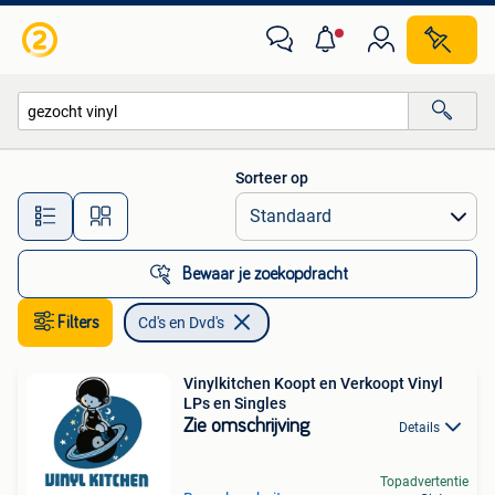
Cd's en Dvd's
Sorteer op
Alle afstanden…
Bewaar je zoekopdracht
Filters
Cd's en Dvd's
Vinylkitchen Koopt en Verkoopt Vinyl
LPs en Singles
Zie omschrijving
Details
Topadvertentie