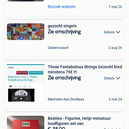
Bezoek website
7 mei 26
gezocht singels
Zie omschrijving
Details
Dedemsvaart
2 aug 26
Those Fantabulous Strings Gezocht bied
minstens 75€ !!!
Zie omschrijving
Details
Mechelen-Aan-De-Maas
3 mei 24
Beatles - Figurine, Help! miniatuur
loodfiguren-set van