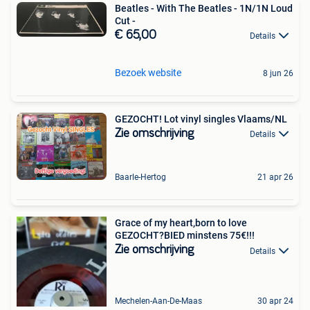
Beatles - With The Beatles - 1N/1N Loud
Cut -
€ 65,00
Details
Bezoek website
8 jun 26
GEZOCHT! Lot vinyl singles Vlaams/NL
Zie omschrijving
Details
Baarle-Hertog
21 apr 26
Grace of my heart,born to love
GEZOCHT?BIED minstens 75€!!!
Zie omschrijving
Details
Mechelen-Aan-De-Maas
30 apr 24