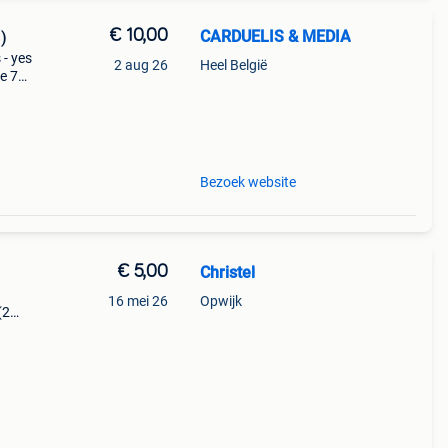
€ 10,00
CARDUELIS & MEDIA
)
 - yes
2 aug 26
Heel België
ve 75
s a
Bezoek website
€ 5,00
Christel
16 mei 26
Opwijk
(2
e 1,
 ant