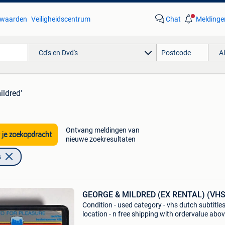
waarden
Veiligheidscentrum
Chat
Meldinge
Cd's en Dvd's
A
ildred'
Ontvang meldingen van
 je zoekopdracht
nieuwe zoekresultaten
s
GEORGE & MILDRED (EX RENTAL) (VHS
Condition - used category - vhs dutch subtitles
location - n free shipping with ordervalue abo
euro. - Carduelis & media - carduelis & media i