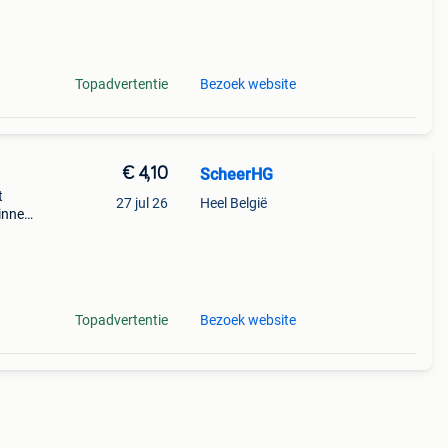
Topadvertentie
Bezoek website
€ 4,10
ScheerHG
t
27 jul 26
Heel België
innen
Topadvertentie
Bezoek website