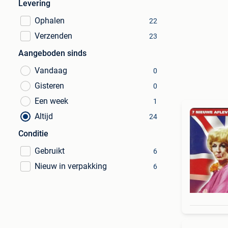
Levering
Ophalen
22
Verzenden
23
Aangeboden sinds
Vandaag
0
Gisteren
0
Een week
1
Altijd
24
Conditie
Gebruikt
6
Nieuw in verpakking
6