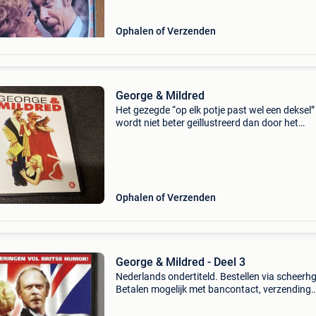
Ophalen of Verzenden
George & Mildred
Het gezegde “op elk potje past wel een deksel”
wordt niet beter geïllustreerd dan door het
echtpaar roper, beter bekend als george en mi
In deze speelfilm regelen beide echtelieden de
viering va
Ophalen of Verzenden
George & Mildred - Deel 3
Nederlands ondertiteld. Bestellen via scheerhg
Betalen mogelijk met bancontact, verzending
vanuit nederland en binnen 2 - 3 werkdagen
thuisbezorgd in belgië.