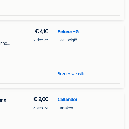
€ 4,10
ScheerHG
t
2 dec 25
Heel België
innen
Bezoek website
€ 2,00
Callandor
ume
4 sep 24
Lanaken