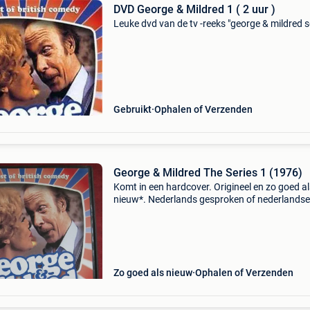
DVD George & Mildred 1 ( 2 uur )
Leuke dvd van de tv -reeks "george & mildred s
Gebruikt
Ophalen of Verzenden
George & Mildred The Series 1 (1976)
Komt in een hardcover. Origineel en zo goed al
nieuw*. Nederlands gesproken of nederlandse
ondertiteling. Voor meer dvd&#39;s kunt u kij
mijn andere advertenties. Combineren scheelt
verzendkos
Zo goed als nieuw
Ophalen of Verzenden