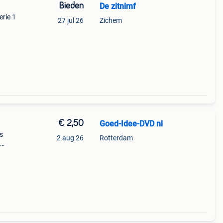
Bieden
De zitnimf
erie 1
27 jul 26
Zichem
€ 2,50
Goed-Idee-DVD nl
s
2 aug 26
Rotterdam
ken