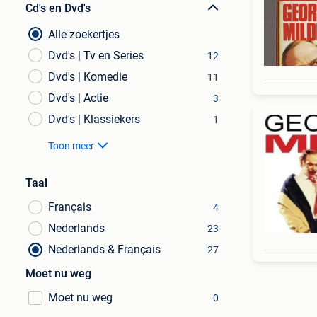
Cd's en Dvd's
Alle zoekertjes
Dvd's | Tv en Series
12
Dvd's | Komedie
11
Dvd's | Actie
3
Dvd's | Klassiekers
1
Toon meer
Taal
Français
4
Nederlands
23
Nederlands & Français
27
Moet nu weg
Moet nu weg
0