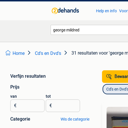
Help en info
Voor
31 resultaten
voor 'george m
Home
Cd's en Dvd's
Verfijn resultaten
Bewaar
Prijs
Cd's en Dvd'
van
tot
€
€
Categorie
Wis de categorie