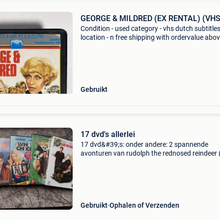
GEORGE & MILDRED (EX RENTAL) (VHS
Condition - used category - vhs dutch subtitles
location - n free shipping with ordervalue abo
euro. - Carduelis & media - carduelis & media i
specialist movie reseller, with ten
Gebruikt
17 dvd's allerlei
17 dvd&#39;s: onder andere: 2 spannende
avonturen van rudolph the rednosed reindeer 
dvd&#39;s), george & mildred the series volum
ted, old dogs, white chicks, doctor who deel 3,
Gebruikt
Ophalen of Verzenden