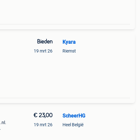
Bieden
Kyara
19 mrt 26
Riemst
ldred.
€ 23,00
ScheerHG
.nl.
19 mrt 26
Heel België