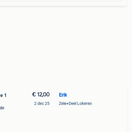
€ 12,00
Erik
e 1
2 dec 25
Zele+Deel Lokeren
 de