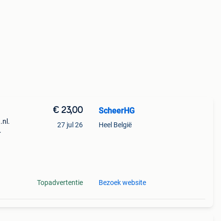
€ 23,00
ScheerHG
.nl.
27 jul 26
Heel België
Topadvertentie
Bezoek website