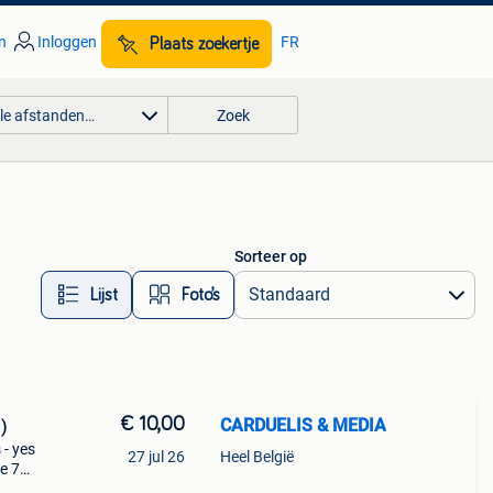
n
Inloggen
FR
Plaats zoekertje
lle afstanden…
Zoek
Sorteer op
Lijst
Foto’s
€ 10,00
CARDUELIS & MEDIA
)
 - yes
27 jul 26
Heel België
ve 75
s a