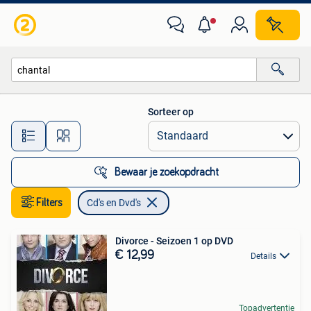
Cd's en Dvd's
Sorteer op
Alle afstanden…
Bewaar je zoekopdracht
Filters
Cd's en Dvd's
Divorce - Seizoen 1 op DVD
€ 12,99
Details
Topadvertentie