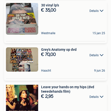
30 vinyl lp's
€ 35,00
Details
Westmalle
15 jan 25
Grey's Anatomy op dvd
€ 70,00
Details
Haacht
9 jun 26
Leave your hands on my hips (dvd
tweedehands film)
€ 2,95
Details