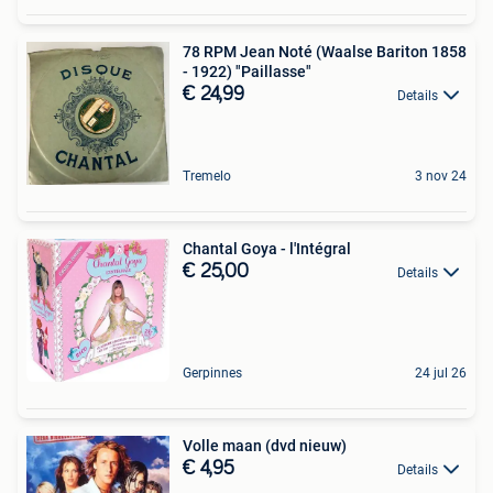
78 RPM Jean Noté (Waalse Bariton 1858
- 1922) "Paillasse"
€ 24,99
Details
Tremelo
3 nov 24
Chantal Goya - l'Intégral
€ 25,00
Details
Gerpinnes
24 jul 26
Volle maan (dvd nieuw)
€ 4,95
Details