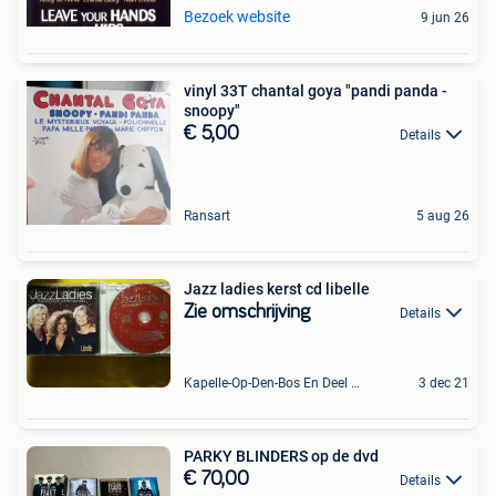
Bezoek website
9 jun 26
vinyl 33T chantal goya "pandi panda -
snoopy"
€ 5,00
Details
Ransart
5 aug 26
Jazz ladies kerst cd libelle
Zie omschrijving
Details
Kapelle-Op-Den-Bos En Deel Van Zemst
3 dec 21
PARKY BLINDERS op de dvd
€ 70,00
Details