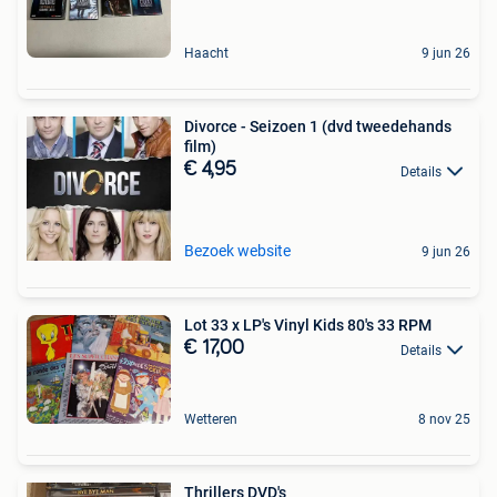
Haacht
9 jun 26
Divorce - Seizoen 1 (dvd tweedehands
film)
€ 4,95
Details
Bezoek website
9 jun 26
Lot 33 x LP's Vinyl Kids 80's 33 RPM
€ 17,00
Details
Wetteren
8 nov 25
Thrillers DVD's