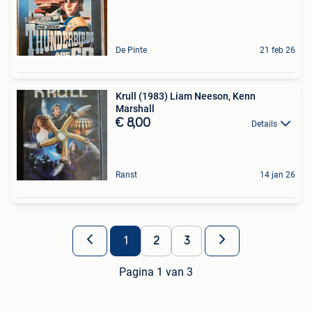
De Pinte
21 feb 26
Krull (1983) Liam Neeson, Kenn
Marshall
€ 8,00
Details
Ranst
14 jan 26
1
2
3
Pagina 1 van 3