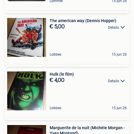
Lommel
15 jun 26
The american way (Dennis Hopper)
€ 5,00
Details
Lobbes
15 jun 26
Hulk (le film)
€ 4,00
Details
Lobbes
15 jun 26
Marguerite de la nuit (Michèle Morgan -
Yves Montand)