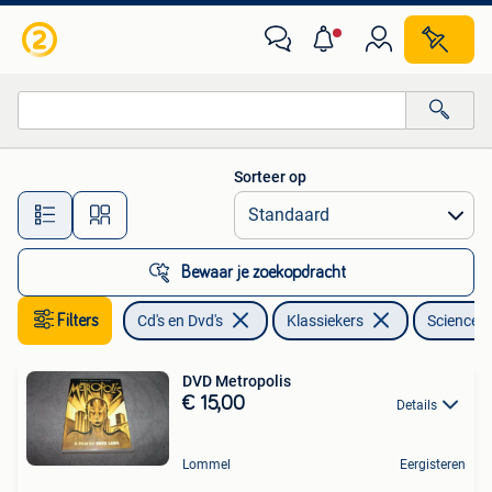
Dvd's | Klassiekers
Sorteer op
Alle afstanden…
Bewaar je zoekopdracht
Filters
Cd's en Dvd's
Klassiekers
Science F
DVD Metropolis
€ 15,00
Details
Lommel
Eergisteren