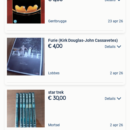
Gentbrugge
23 apr 26
Furie (Kirk Douglas-John Cassavetes)
€ 4,00
Details
Lobbes
2 apr 26
star trek
€ 30,00
Details
Mortsel
2 apr 26