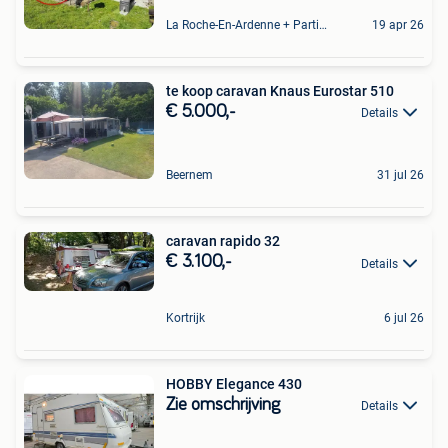
La Roche-En-Ardenne + Partie De Marcourt
19 apr 26
te koop caravan Knaus Eurostar 510
€ 5.000,-
Details
Beernem
31 jul 26
caravan rapido 32
€ 3.100,-
Details
Kortrijk
6 jul 26
HOBBY Elegance 430
Zie omschrijving
Details