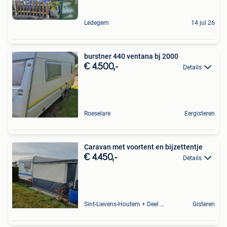
Ledegem
14 jul 26
burstner 440 ventana bj 2000
€ 4.500,-
Details
Roeselare
Eergisteren
Caravan met voortent en bijzettentje
€ 4.450,-
Details
Sint-Lievens-Houtem + Deel Oombergen
Gisteren