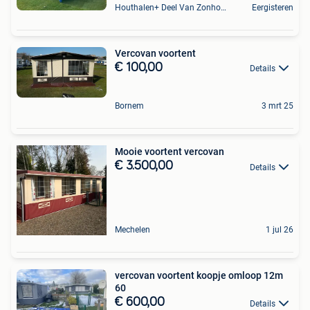
Houthalen+ Deel Van Zonhoven En Zolder
Eergisteren
Vercovan voortent
€ 100,00
Details
Bornem
3 mrt 25
Mooie voortent vercovan
€ 3.500,00
Details
Mechelen
1 jul 26
vercovan voortent koopje omloop 12m
60
€ 600,00
Details