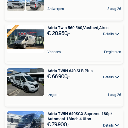
Antwerpen
3 aug 26
Adria Twin 560 560,Vastbed,Airco
€ 20.950,-
Details
Vaassen
Eergisteren
Adria TWIN 640 SLB Plus
€ 66.900,-
Details
Izegem
1 aug 26
Adria TWIN 640SGX Supreme 180pk
Automaat 18inch 4.0ton
€ 79.900,-
Details