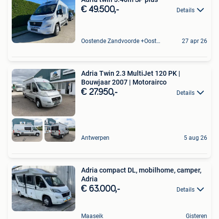
€ 49.500,-
Details
Oostende Zandvoorde +Oostende
27 apr 26
Adria Twin 2.3 MultiJet 120 PK |
Bouwjaar 2007 | Motorairco
€ 27.950,-
Details
Antwerpen
5 aug 26
Adria compact DL, mobilhome, camper,
Adria
€ 63.000,-
Details
Maaseik
Gisteren