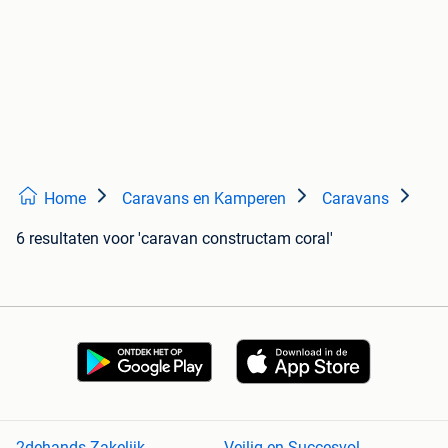
Home
Caravans en Kamperen
Caravans
6 resultaten
voor 'caravan constructam coral'
2dehands Zakelijk
Veilig en Succesvol