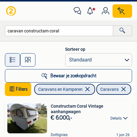
Caravans
Sorteer op
Alle afstanden…
Bewaar je zoekopdracht
Filters
Caravans en Kamperen
Caravans
Ver
Constructam Coral Vintage
aanhangwagen
€ 6.000,-
Details
Dottignies
1 jun 26