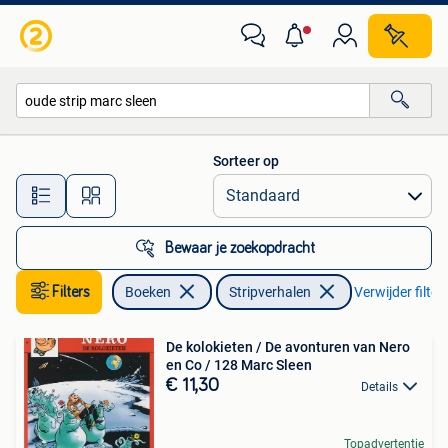
Stripverhalen
Sorteer op
Alle afstanden…
Bewaar je zoekopdracht
Filters
Boeken
Stripverhalen
Verwijder filter
De kolokieten / De avonturen van Nero
en Co / 128 Marc Sleen
€ 11,30
Details
Topadvertentie