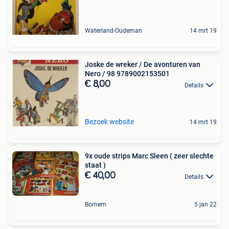
Waterland-Oudeman
14 mrt 19
Joske de wreker / De avonturen van
Nero / 98 9789002153501
€ 8,00
Details
Bezoek website
14 mrt 19
9x oude strips Marc Sleen ( zeer slechte
staat )
€ 40,00
Details
Bornem
5 jan 22