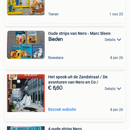
Tienen
1 nov 25
Oude strips van Nero - Marc Sleen
Bieden
Details
Roeselare
8 jan 26
Het spook uit de Zandstraat / De
avonturen van Nero en Co /
€ 6,60
Details
Bezoek website
8 jan 26
4 oude strips Nero