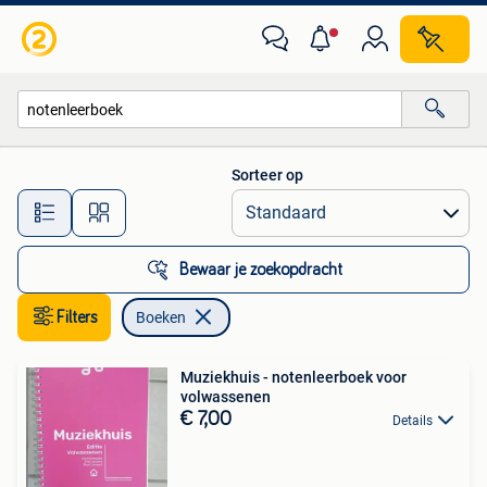
Boeken
Sorteer op
Alle afstanden…
Bewaar je zoekopdracht
Filters
Boeken
Muziekhuis - notenleerboek voor
volwassenen
€ 7,00
Details