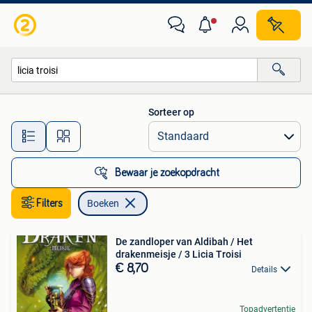
Boeken
Sorteer op
Alle afstanden…
Bewaar je zoekopdracht
Filters
Boeken
De zandloper van Aldibah / Het
drakenmeisje / 3 Licia Troisi
€ 8,70
Details
Topadvertentie