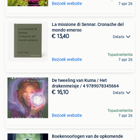
Bezoek website
7 apr 26
La missione di Sennar. Cronache del
mondo emerso
€ 13,40
Details
Topadvertentie
Bezoek website
7 apr 26
De tweeling van Kuma / Het
drakenmeisje / 4 9789078345664
€ 16,10
Details
Topadvertentie
Bezoek website
7 apr 26
Boekenoorlogen van de opkomende