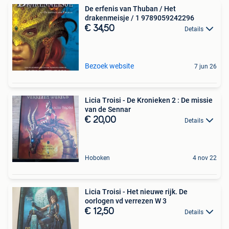
De erfenis van Thuban / Het
drakenmeisje / 1 9789059242296
€ 34,50
Details
Bezoek website
7 jun 26
Licia Troisi - De Kronieken 2 : De missie
van de Sennar
€ 20,00
Details
Hoboken
4 nov 22
Licia Troisi - Het nieuwe rijk. De
oorlogen vd verrezen W 3
€ 12,50
Details