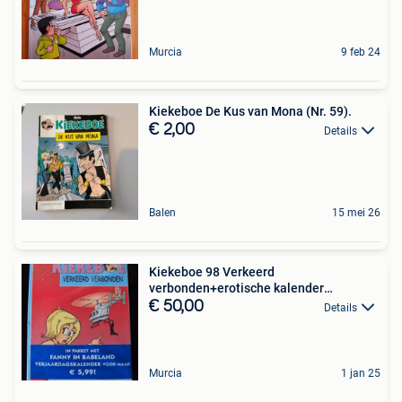
Murcia
9 feb 24
Kiekeboe De Kus van Mona (Nr. 59).
€ 2,00
Details
Balen
15 mei 26
Kiekeboe 98 Verkeerd
verbonden+erotische kalender
Fanny2003
€ 50,00
Details
Murcia
1 jan 25