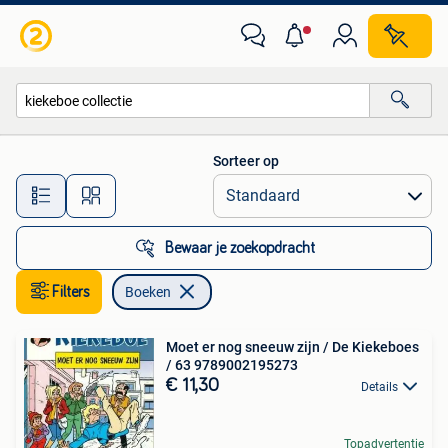
Boeken
Sorteer op
Alle afstanden…
Bewaar je zoekopdracht
Filters
Boeken
Moet er nog sneeuw zijn / De Kiekeboes
/ 63 9789002195273
€ 11,30
Details
Topadvertentie