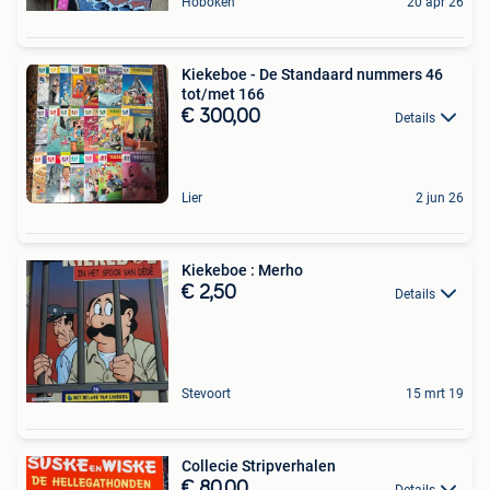
Hoboken
20 apr 26
Kiekeboe - De Standaard nummers 46
tot/met 166
€ 300,00
Details
Lier
2 jun 26
Kiekeboe : Merho
€ 2,50
Details
Stevoort
15 mrt 19
Collecie Stripverhalen
€ 80,00
Details