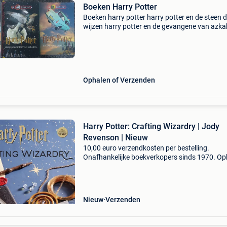
Boeken Harry Potter
Boeken harry potter harry potter en de steen d
wijzen harry potter en de gevangene van azk
(hardcover) harry potter en de orde van feniks
euro stuk
Ophalen of Verzenden
Harry Potter: Crafting Wizardry | Jody
Revenson | Nieuw
10,00 euro verzendkosten per bestelling.
Onafhankelijke boekverkopers sinds 1970. Op
in onze boekhandel in nijmegen (nederland) of
dezelfde dag verstuurd bij bestellingen van m
vr voor 14.00
Nieuw
Verzenden