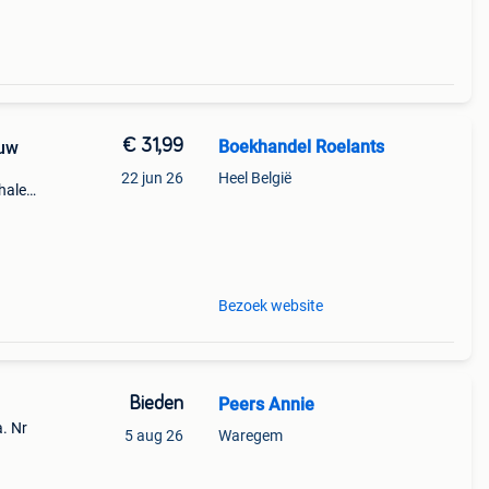
€ 31,99
Boekhandel Roelants
euw
22 jun 26
Heel België
halen
a t/m
Bezoek website
Bieden
Peers Annie
a. Nr
5 aug 26
Waregem
ie van