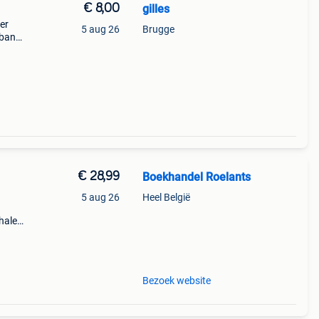
€ 8,00
gilles
er
5 aug 26
Brugge
aban
 8,00
€ 28,99
Boekhandel Roelants
5 aug 26
Heel België
halen
a t/m
Bezoek website