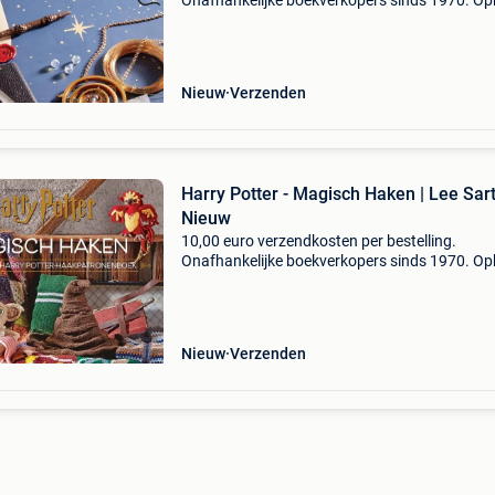
Onafhankelijke boekverkopers sinds 1970. Op
in onze boekhandel in nijmegen (nederland) of
dezelfde dag verstuurd bij bestellingen van m
vr voor 14.00
Nieuw
Verzenden
Harry Potter - Magisch Haken | Lee Sarto
Nieuw
10,00 euro verzendkosten per bestelling.
Onafhankelijke boekverkopers sinds 1970. Op
in onze boekhandel in nijmegen (nederland) of
dezelfde dag verstuurd bij bestellingen van m
vr voor 14.00
Nieuw
Verzenden