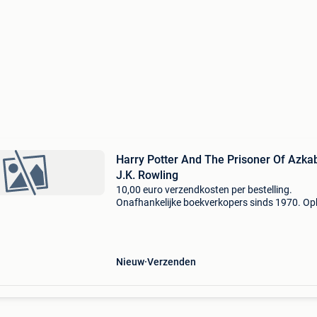
Harry Potter And The Prisoner Of Azka
J.K. Rowling
10,00 euro verzendkosten per bestelling.
Onafhankelijke boekverkopers sinds 1970. Op
in onze boekhandel in nijmegen (nederland) of
dezelfde dag verstuurd bij bestellingen van m
vr voor 14.00
Nieuw
Verzenden