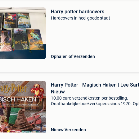
Harry potter hardcovers
Hardcovers in heel goede staat
Ophalen of Verzenden
Harry Potter - Magisch Haken | Lee Sarto
Nieuw
10,00 euro verzendkosten per bestelling.
Onafhankelijke boekverkopers sinds 1970. Op
in onze boekhandel in nijmegen (nederland) of
dezelfde dag verstuurd bij bestellingen van m
vr voor 14.00
Nieuw
Verzenden