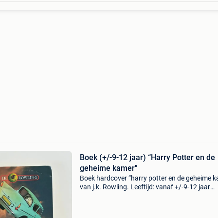
Boek (+/-9-12 jaar) “Harry Potter en de
geheime kamer"
Boek hardcover “harry potter en de geheime 
van j.k. Rowling. Leeftijd: vanaf +/-9-12 jaar
gelezen staat. Overgekocht van de bib. 3,80€