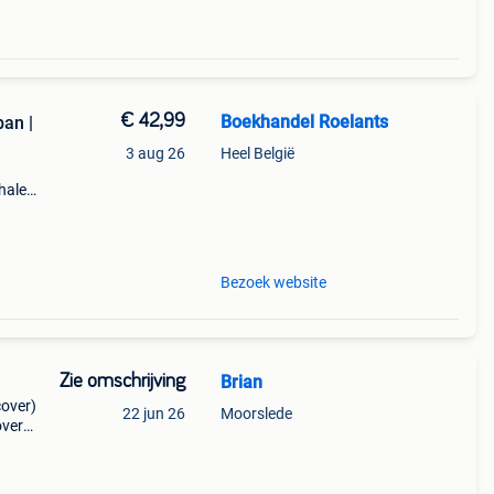
€ 42,99
Boekhandel Roelants
ban |
3 aug 26
Heel België
halen
a t/m
Bezoek website
Zie omschrijving
Brian
cover)
22 jun 26
Moorslede
over)