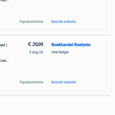
halen
a t/m
Topadvertentie
Bezoek website
€ 29,99
Boekhandel Roelants
ri |
5 aug 26
Heel België
halen
a t/m
Topadvertentie
Bezoek website