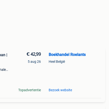
€ 42,99
Boekhandel Roelants
ban |
5 aug 26
Heel België
halen
a t/m
Topadvertentie
Bezoek website