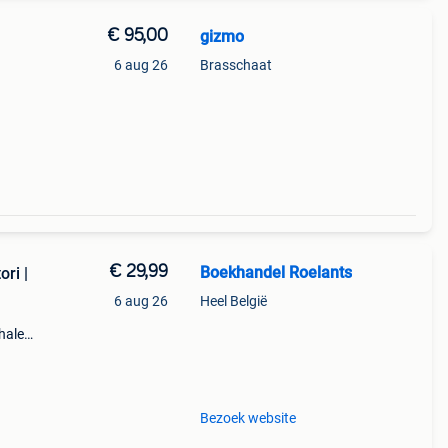
€ 95,00
gizmo
6 aug 26
Brasschaat
€ 29,99
Boekhandel Roelants
ri |
6 aug 26
Heel België
halen
a t/m
Bezoek website