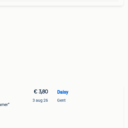
€ 3,80
Daisy
3 aug 26
Gent
kamer”