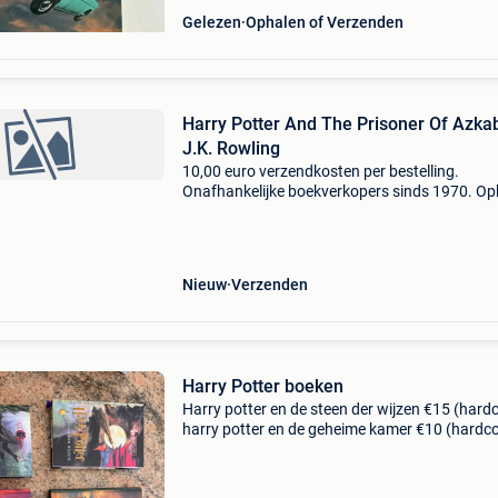
Gelezen
Ophalen of Verzenden
Harry Potter And The Prisoner Of Azka
J.K. Rowling
10,00 euro verzendkosten per bestelling.
Onafhankelijke boekverkopers sinds 1970. Op
in onze boekhandel in nijmegen (nederland) of
dezelfde dag verstuurd bij bestellingen van m
vr voor 14.00
Nieuw
Verzenden
Harry Potter boeken
Harry potter en de steen der wijzen €15 (hard
harry potter en de geheime kamer €10 (hardc
verkocht harry potter en de gevangene van
azkaban €15 (hardcover) harry potter en de