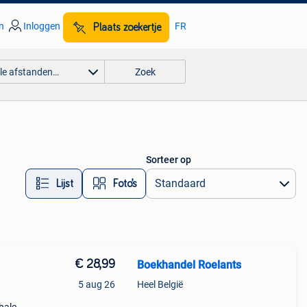
n
Inloggen
FR
Plaats zoekertje
lle afstanden…
Zoek
Sorteer op
Lijst
Foto’s
€ 28,99
Boekhandel Roelants
5 aug 26
Heel België