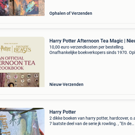
Ophalen of Verzenden
Harry Potter Afternoon Tea Magic | Ni
10,00 euro verzendkosten per bestelling.
Onafhankelijke boekverkopers sinds 1970. Op
in onze boekhandel in nijmegen (nederland) of
dezelfde dag verstuurd bij bestellingen van m
vr voor 14.00
Nieuw
Verzenden
Harry Potter
2 dikke boeken van harry potter, hardcover, o.
7 laatste deel van de serie jk rowling. , “En de
replieken van de dood” en “ de speciale 1e edit
hp en het vervloekte kind “ apart te krijgen