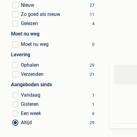
Nieuw
27
Zo goed als nieuw
11
Gelezen
4
Moet nu weg
Moet nu weg
0
Levering
Ophalen
29
Verzenden
21
Aangeboden sinds
Vandaag
1
Gisteren
1
Een week
6
Altijd
29