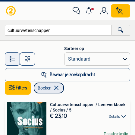
Boeken
Sorteer op
Alle afstanden…
Bewaar je zoekopdracht
Filters
Boeken
Cultuurwetenschappen / Leerwerkboek
/ Socius / 5
€ 23,10
Details
Topadvertentie