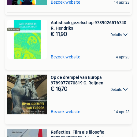
Bezoek website
14 apr 23
Autistisch gezelschap 9789026516740
R. Hendriks
€ 11,90
Details
Bezoek website
14 apr 23
Op de drempel van Europa
9789077070819 C. Reijnen
€ 16,70
Details
Bezoek website
14 apr 23
Reflecties. Film als filosofie