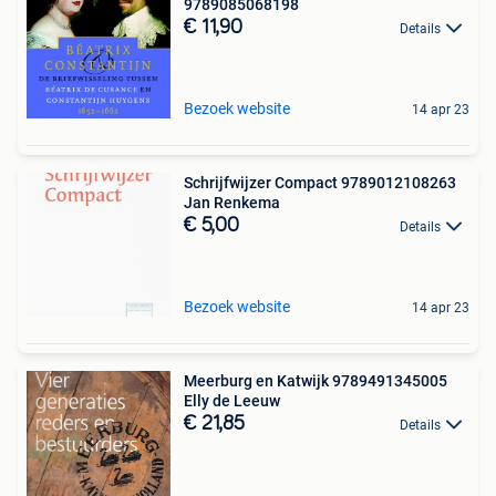
9789085068198
€ 11,90
Details
Bezoek website
14 apr 23
Schrijfwijzer Compact 9789012108263
Jan Renkema
€ 5,00
Details
Bezoek website
14 apr 23
Meerburg en Katwijk 9789491345005
Elly de Leeuw
€ 21,85
Details