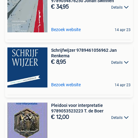
9789054876250 Johan Swinnen
€ 34,95
Details
Bezoek website
14 apr 23
Schrijfwijzer 9789461056962 Jan
Renkema
€ 8,95
Details
Bezoek website
14 apr 23
Pleidooi voor interpretatie
9789053523223 T. de Boer
€ 12,00
Details