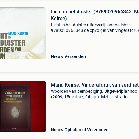
Licht in het duister (9789020966343, 
Keirse)
Licht in het duister uitgeverij: lannoo isbn:
9789020966343 de opvolger van vingerafdru
verdriet, het geschenkboek waarvan meer dan
20.000 Exemplaren zijn verkocht, en dat vele
duizenden mensen h
Nieuw
Verzenden
Manu Keirse: Vingerafdruk van verdriet
Woorden van bemoediging. Uitgeverij: lannoo
(2009, 15de druk, 94 pp.). Met illustraties.
Gebonden (uitgeverskartonnage). Nieuw
exemplaar. Kd
Nieuw
Ophalen of Verzenden