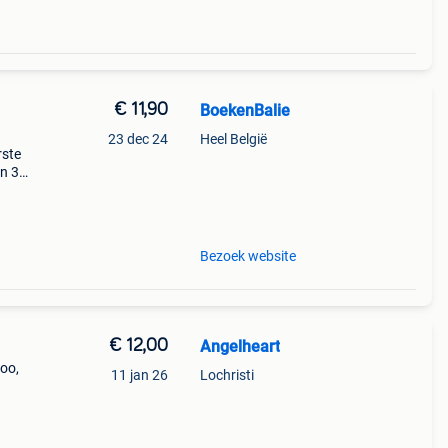
€ 11,90
BoekenBalie
23 dec 24
Heel België
rste
en 30
ag
 er ni
Bezoek website
€ 12,00
Angelheart
noo,
11 jan 26
Lochristi
ven
ener