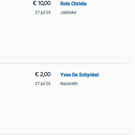
€ 10,00
Rots Christa
27 jul 25
Jabbeke
€ 2,00
Yves De Schynkel
27 jul 26
Nazareth