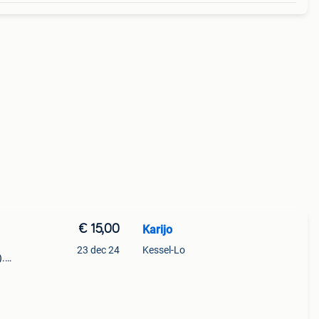
€ 15,00
Karijo
23 dec 24
Kessel-Lo
).