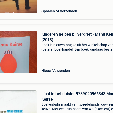
Ophalen of Verzenden
Kinderen helpen bij verdriet - Manu Kei
(2018)
Boek in nieuwstaat; zo uit het winkelschap va
(betere) boekhandel! Een boek vandaag beste
gaat na betaling dezelfde dag op de post, via 
kreuk- en schokvrije zending. ---------------- Korte 
Nieuw
Verzenden
Licht in het duister 9789020966343 Ma
Keirse
Boekenbalie maakt van tweedehands jouw ee
keuze. Met een trustscore van 4,8 (excellent) 