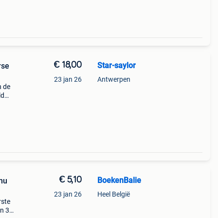
€ 18,00
Star-saylor
rse
23 jan 26
Antwerpen
n de
ld
een
i
€ 5,10
BoekenBalie
nu
23 jan 26
Heel België
rste
en 30