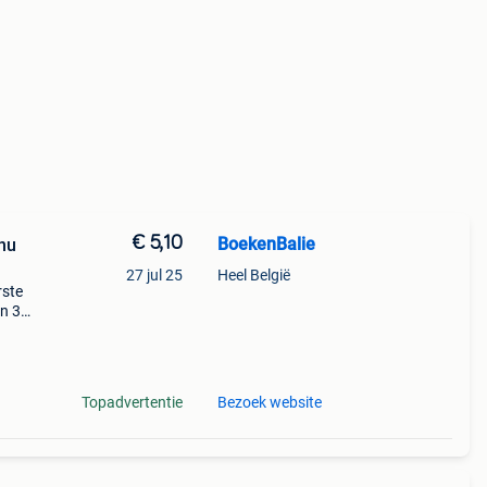
€ 5,10
BoekenBalie
nu
27 jul 25
Heel België
rste
en 30
ag
 in
Topadvertentie
Bezoek website