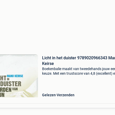
Licht in het duister 9789020966343 Ma
Keirse
Boekenbalie maakt van tweedehands jouw ee
keuze. Met een trustscore van 4,8 (excellent) 
dagen retour garantie maken we dat iedere d
waar. Bestel direct op onze website! Titel: licht
het
Gelezen
Verzenden