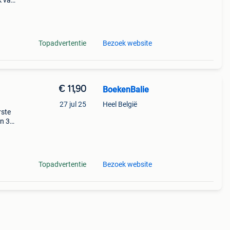
k van
Topadvertentie
Bezoek website
€ 11,90
BoekenBalie
27 jul 25
Heel België
rste
en 30
ag
 er ni
Topadvertentie
Bezoek website