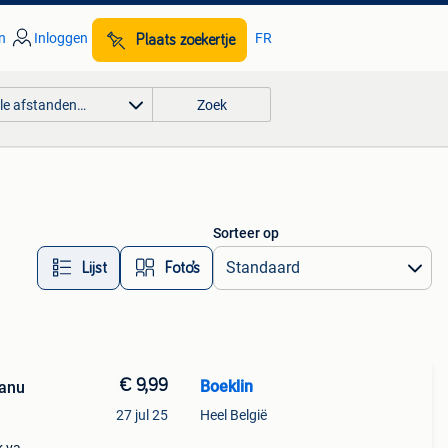
n
Inloggen
FR
Plaats zoekertje
lle afstanden…
Zoek
Sorteer op
Lijst
Foto’s
€ 9,99
Boeklin
Manu
27 jul 25
Heel België