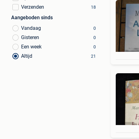
Verzenden
18
Aangeboden sinds
Vandaag
0
Gisteren
0
Een week
0
Altijd
21