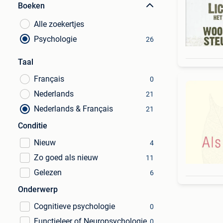
Boeken
Alle zoekertjes
Psychologie
26
Taal
Français
0
Nederlands
21
Nederlands & Français
21
Conditie
Nieuw
4
Zo goed als nieuw
11
Gelezen
6
Onderwerp
Cognitieve psychologie
0
Functieleer of Neuropsychologie
0