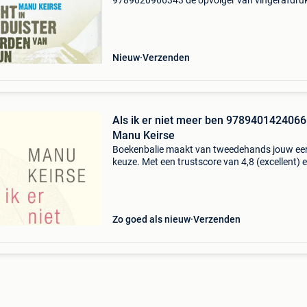
9789020966343 de opvolger van vingerafdru
verdriet, het geschenkboek waarvan meer dan
20.000 Exemplaren zijn verkocht, en dat vele
duizenden mensen h
Nieuw
Verzenden
Als ik er niet meer ben 9789401424066
Manu Keirse
Boekenbalie maakt van tweedehands jouw ee
keuze. Met een trustscore van 4,8 (excellent) 
dagen retour garantie maken we dat iedere d
waar. Bestel direct op onze website! Titel: als ik
Zo goed als nieuw
Verzenden