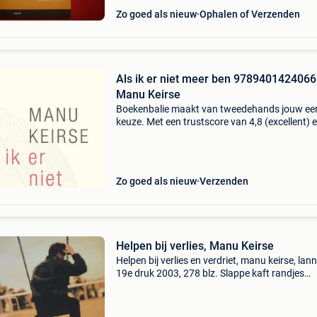
Zo goed als nieuw
Ophalen of Verzenden
Als ik er niet meer ben 9789401424066
Manu Keirse
Boekenbalie maakt van tweedehands jouw ee
keuze. Met een trustscore van 4,8 (excellent) 
dagen retour garantie maken we dat iedere d
waar. Bestel direct op onze website! Titel: als ik
Zo goed als nieuw
Verzenden
Helpen bij verlies, Manu Keirse
Helpen bij verlies en verdriet, manu keirse, lan
19e druk 2003, 278 blz. Slappe kaft randjes
geschonden, staat naam en adres in geschre
inhoud: een gids voor het gezin en de hulpverl
het bi