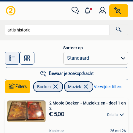
Muziek
Sorteer op
Alle afstanden…
Bewaar je zoekopdracht
Filters
Boeken
Muziek
Verwijder filters
2 Mooie Boeken - Muziek zien - deel 1 en
2
€ 5,00
Details
Kasterlee
26 mrt 26