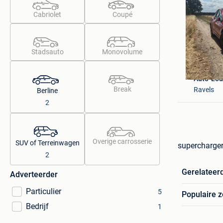
Cabriolet
Coupé
Stadsauto
Monovolume
Auto-Lou
Break
Ravels
Berline
2
Overige carrosserie
SUV of Terreinwagen
supercharger
2
Gerelateer
Adverteerder
Particulier
5
Populaire 
Bedrijf
1