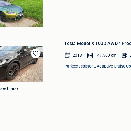
Tesla Model X 100D AWD * Fre
2018
147.500
km
Bewaren
in
Parkeerassistent, Adaptive Cruise Co
Mijn
Favorieten
Cars Litaer