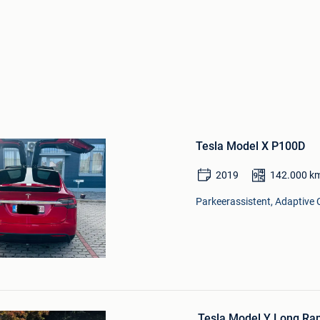
Bewaren
in
Tesla Model X P100D
Mijn
Favorieten
2019
142.000
k
Parkeerassistent, Adaptive C
Bewaren
in
Tesla Model Y Long Ra