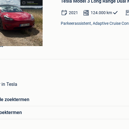
Tesla Model 3 Long Range Dual
Mijn
Favorieten
2021
124.000
km
Parkeerassistent, Adaptive Cruise Cont
is
 in Tesla
de zoektermen
zoektermen