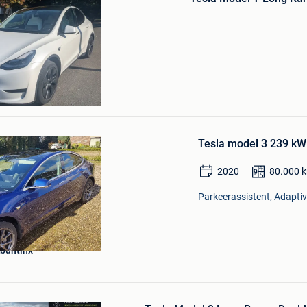
Mijn
Favorieten
Bewaren
in
Tesla model 3 239 kW
Mijn
Favorieten
2020
80.000
Parkeerassistent, Adaptive
 buntinx
Bewaren
in