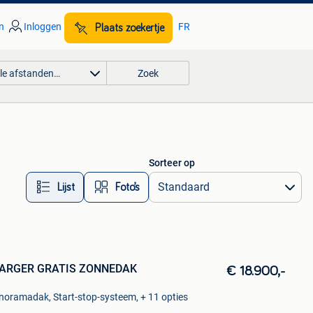
n
Inloggen
FR
Plaats zoekertje
lle afstanden…
Zoek
Sorteer op
Lijst
Foto’s
HARGER GRATIS ZONNEDAK
€ 18.900,-
anoramadak, Start-stop-systeem, + 11 opties