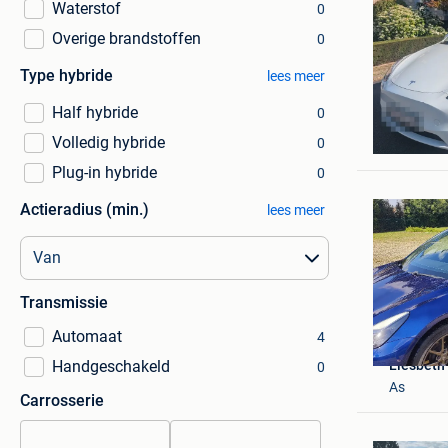
Waterstof
0
Overige brandstoffen
0
Type hybride
lees meer
Half hybride
0
Crax IT
Volledig hybride
0
Mechelen
Plug-in hybride
0
Actieradius (min.)
lees meer
Transmissie
Automaat
4
Liesbeth
Handgeschakeld
0
As
Carrosserie