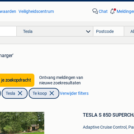
waarden
Veiligheidscentrum
Chat
Meldinge
Tesla
A
harger'
Ontvang meldingen van
 je zoekopdracht
nieuwe zoekresultaten
Tesla
Te koop
Verwijder filters
Bewaren
in
TESLA S 85D SUPERC
Mijn
Favorieten
Adaptive Cruise Control, P