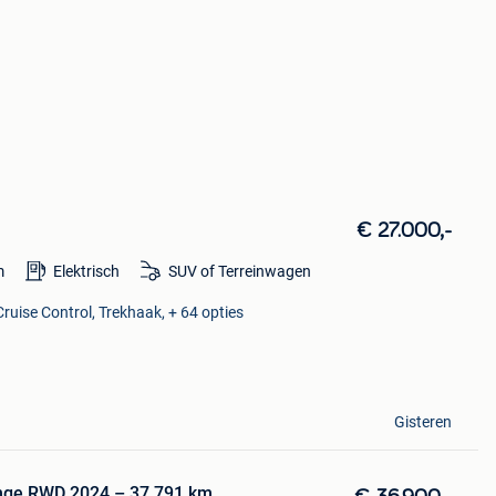
€ 27.000,-
m
Elektrisch
SUV of Terreinwagen
ruise Control, Trekhaak, + 64 opties
Gisteren
nge RWD 2024 – 37.791 km