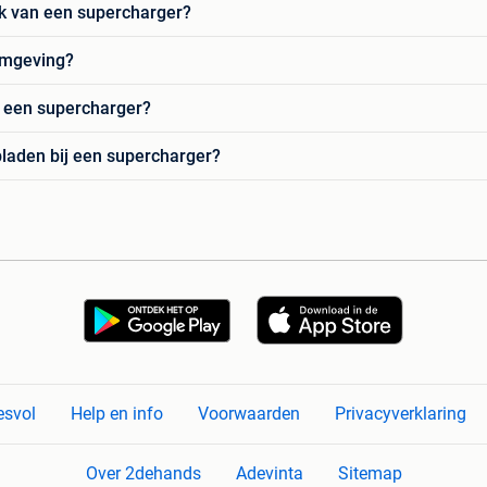
ik van een supercharger?
 omgeving?
j een supercharger?
opladen bij een supercharger?
esvol
Help en info
Voorwaarden
Privacyverklaring
Over 2dehands
Adevinta
Sitemap