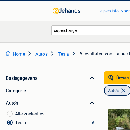
Help en info
Voor
6 resultaten
voor 'superc
Home
Auto's
Tesla
Basisgegevens
Bewaar
Categorie
Auto's
Auto's
Alle zoekertjes
Tesla
6