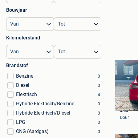
Bouwjaar
Kilometerstand
Brandstof
Benzine
0
Diesel
0
Elektrisch
4
Hybride Elektrisch/Benzine
0
alex
Hybride Elektrisch/Diesel
0
Dour
LPG
0
CNG (Aardgas)
0