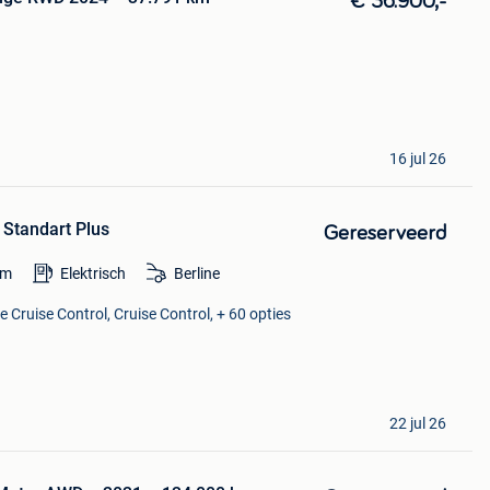
€ 36.900,-
16 jul 26
 Standart Plus
Gereserveerd
km
Elektrisch
Berline
 Cruise Control, Cruise Control, + 60 opties
22 jul 26