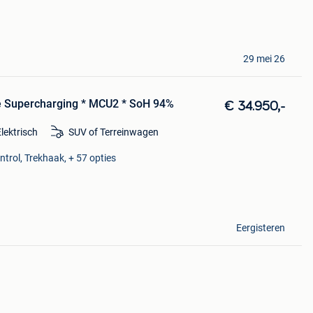
29 mei 26
e Supercharging * MCU2 * SoH 94%
€ 34.950,-
Elektrisch
SUV of Terreinwagen
ntrol, Trekhaak, + 57 opties
Eergisteren