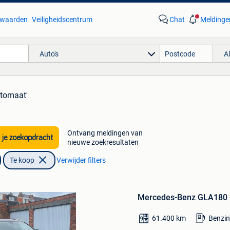
waarden
Veiligheidscentrum
Chat
Meldinge
Auto's
A
utomaat'
Ontvang meldingen van
 je zoekopdracht
nieuwe zoekresultaten
Te koop
Verwijder filters
Bewaren
in
Mercedes-Benz GLA180 
Mijn
Favorieten
61.400
km
Benzi