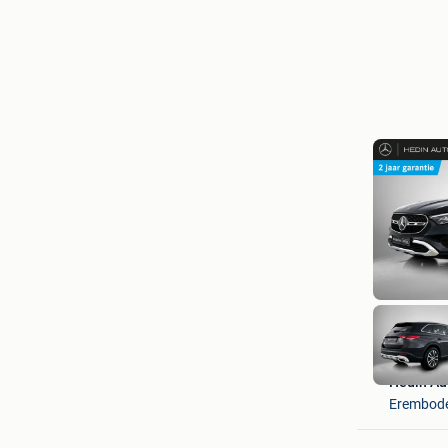
Hedin Au
Erembod