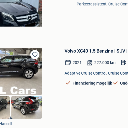
Parkeerassistent, Cruise Cont
Volvo XC40 1.5 Benzine | SUV 
Bewaren
2021
227.000
km
in
Mijn
Adaptive Cruise Control, Cruise Con
Favorieten
Financiering mogelijk
Ond
ATL Cars
Hasselt