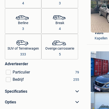
4
3
Berline
Break
3
4
Vabis
Kapellen
SUV of Terreinwagen
Overige carrosserie
333
5
Adverteerder
Particulier
79
Bedrijf
255
Specificaties
Opties