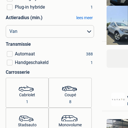
Plug-in hybride
1
Actieradius (min.)
lees meer
Dr Cars
Elverding
Transmissie
Automaat
388
Handgeschakeld
1
Carrosserie
Cabriolet
Coupé
1
8
Stadsauto
Monovolume