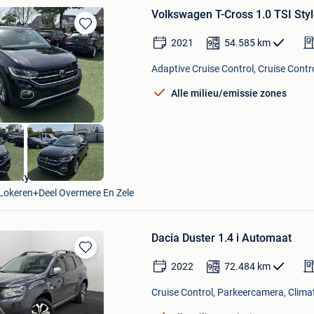
Volkswagen T-Cross 1.0 TSI
Bewaren
2021
54.585
km
in
Mijn
Adaptive Cruise Control, Cruise Contr
Favorieten
Alle milieu/emissie zones
Carcity-Lokeren Bv
Lokeren+Deel Overmere En Zele
Dacia Duster 1.4 i Automaat
Bewaren
2022
72.484
km
in
Mijn
Cruise Control, Parkeercamera, Climat
Favorieten