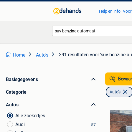
Help en info
Voor
391 resultaten
voor 'suv benzine a
Home
Auto's
Basisgegevens
Bewaar
Categorie
Auto's
Auto's
Alle zoekertjes
Audi
57