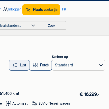
n
Inloggen
FR
Plaats zoekertje
lle afstanden…
Zoek
Sorteer op
Lijst
Foto’s
61.400 km!
€ 16.299,-
ne
Automaat
SUV of Terreinwagen