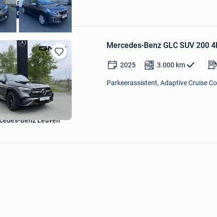
RIJDERS ANTWERPEN
Automaat
Antwerpen
Mercedes-Benz GLC SUV 200 4M
Bewaren
2025
3.000
km
in
Mijn
Parkeerassistent, Adaptive Cruise Con
Favorieten
cedes-Benz Leuven