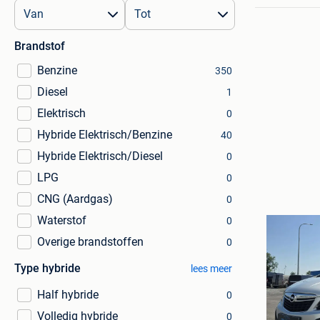
Brandstof
Benzine
350
Diesel
1
Elektrisch
0
Hybride Elektrisch/Benzine
40
Hybride Elektrisch/Diesel
0
LPG
0
CNG (Aardgas)
0
Waterstof
0
Overige brandstoffen
0
Type hybride
lees meer
Half hybride
0
Volledig hybride
0