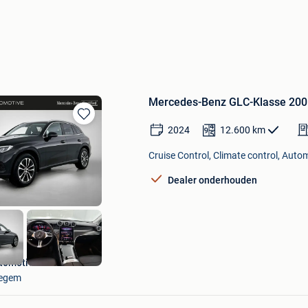
Mercedes-Benz GLC-Klasse 200
Bewaren
2024
12.600
km
in
Mijn
Cruise Control, Climate control, Auto
Favorieten
Dealer onderhouden
tomotive Aalst
egem