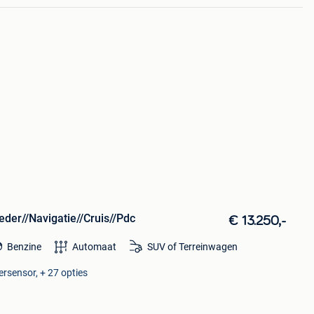
der//Navigatie//Cruis//Pdc
€ 13.250,-
Benzine
Automaat
SUV of Terreinwagen
ersensor, + 27 opties