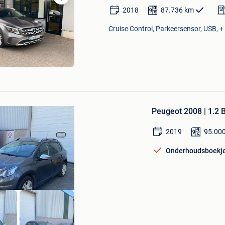
Bewaren
2018
87.736
km
in
Mijn
Cruise Control, Parkeersensor, USB, +
Favorieten
Bewaren
in
Peugeot 2008 | 1.2 
Mijn
Favorieten
2019
95.00
Onderhoudsboekj