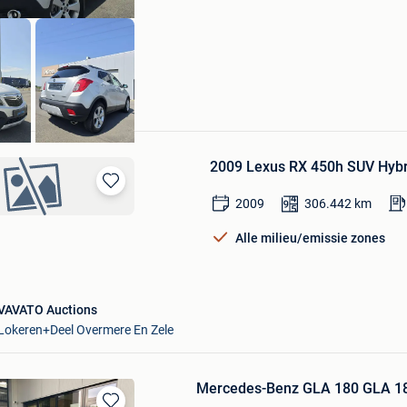
e
2009 Lexus RX 450h SUV Hyb
Bewaren
2009
306.442
km
in
Mijn
Alle milieu/emissie zones
Favorieten
VAVATO Auctions
Lokeren+Deel Overmere En Zele
Mercedes-Benz GLA 180 GLA 18