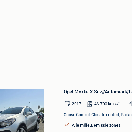
Bewaren
in
Opel Mokka X Suv//Automaat//Le
Mijn
Favorieten
2017
43.700
km
Cruise Control, Climate control, Parke
Alle milieu/emissie zones