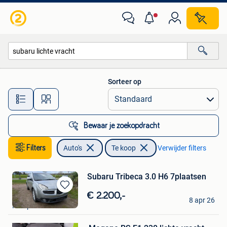
Auto's
Sorteer op
Alle afstanden…
Bewaar je zoekopdracht
Filters
Auto's
Te koop
Verwijder filters
Subaru Tribeca 3.0 H6 7plaatsen
Bewaren
KP
€ 2.200,-
8 apr 26
in
Kampenhout
Mijn
Bewaren
Favorieten