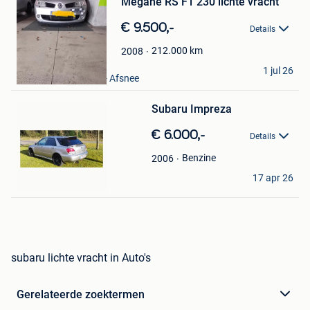
Megane RS F1 230 lichte vracht
in
Mijn
€ 9.500,-
Favorieten
Details
212.000
km
2008
olivier
1 jul 26
Sint-Denijs-Westrem - Afsnee
Bewaren
in
Mijn
Subaru Impreza
Favorieten
€ 6.000,-
Details
Benzine
2006
Eric laeremans
17 apr 26
Paal
subaru lichte vracht in Auto's
Gerelateerde zoektermen