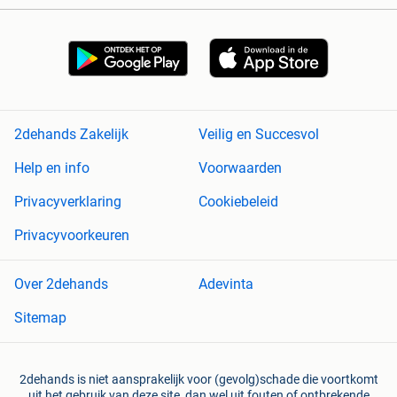
2dehands Zakelijk
Veilig en Succesvol
Help en info
Voorwaarden
Privacyverklaring
Cookiebeleid
Privacyvoorkeuren
Over 2dehands
Adevinta
Sitemap
2dehands is niet aansprakelijk voor (gevolg)schade die voortkomt
uit het gebruik van deze site, dan wel uit fouten of ontbrekende