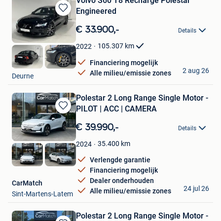
Volvo S60 T8 Recharge Polestar
Engineered
Bewaren
in
€ 33.900,-
Details
Mijn
Favorieten
105.307
km
2022
Financiering mogelijk
Scancar
2 aug 26
Alle milieu/emissie zones
Deurne
Polestar 2 Long Range Single Motor -
PILOT | ACC | CAMERA
Bewaren
in
€ 39.990,-
Details
Mijn
Favorieten
35.400
km
2024
Verlengde garantie
Financiering mogelijk
Dealer onderhouden
CarMatch
24 jul 26
Alle milieu/emissie zones
Sint-Martens-Latem
Polestar 2 Long Range Single Motor -