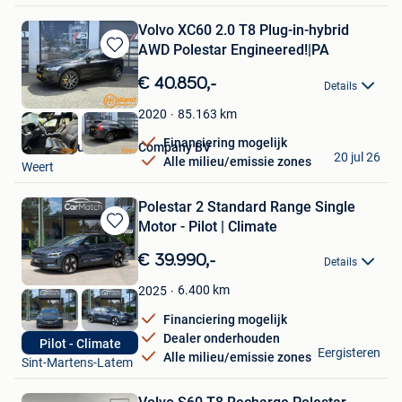
Volvo XC60 2.0 T8 Plug-in-hybrid
AWD Polestar Engineered!|PA
Bewaren
in
€ 40.850,-
Details
Mijn
Favorieten
85.163
km
2020
Financiering mogelijk
Holland Automotive Company BV
20 jul 26
Alle milieu/emissie zones
Weert
Polestar 2 Standard Range Single
Motor - Pilot | Climate
Bewaren
in
€ 39.990,-
Details
Mijn
Favorieten
6.400
km
2025
Financiering mogelijk
Dealer onderhouden
CarMatch
Pilot - Climate
Eergisteren
Alle milieu/emissie zones
Sint-Martens-Latem