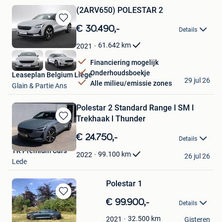
(2ARV650) POLESTAR 2
Bewaren
€ 30.490,-
Details
in
Mijn
61.642
km
2021
Favorieten
Financiering mogelijk
Onderhoudsboekje
Leaseplan Belgium Liège
29 jul 26
Alle milieu/emissie zones
Glain & Partie Ans
Polestar 2 Standard Range l SM l
Trekhaak l Thunder
Bewaren
in
€ 24.750,-
Details
Mijn
TR Premium Cars
Favorieten
99.100
km
2022
26 jul 26
Lede
Polestar 1
Bewaren
€ 99.900,-
Details
in
GK
Mijn
32.500
km
2021
Gisteren