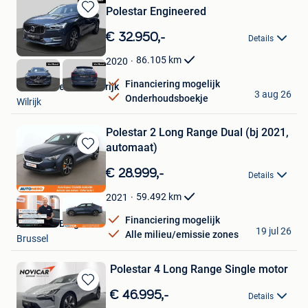
Polestar Engineered
Bewaren
in
€ 32.950,-
Details
Mijn
Favorieten
86.105
km
2020
Financiering mogelijk
Van Mossel Ford Wilrijk
3 aug 26
Onderhoudsboekje
Wilrijk
Polestar 2 Long Range Dual (bj 2021,
automaat)
Bewaren
in
€ 28.999,-
Details
Mijn
Favorieten
59.492
km
2021
Financiering mogelijk
Autohero België
19 jul 26
Alle milieu/emissie zones
Brussel
Polestar 4 Long Range Single motor
Bewaren
€ 46.995,-
Details
in