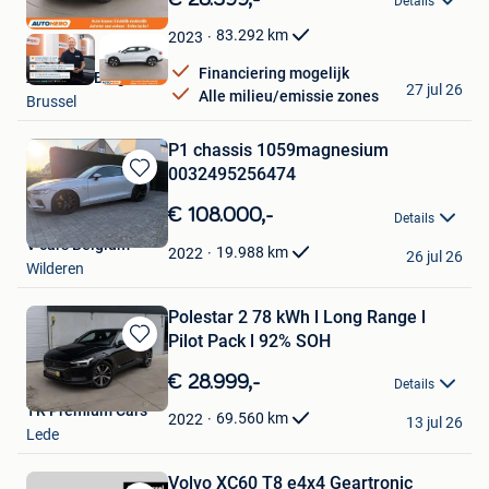
Details
Mijn
Favorieten
83.292
km
2023
Financiering mogelijk
Autohero België
27 jul 26
Alle milieu/emissie zones
Brussel
P1 chassis 1059magnesium
0032495256474
Bewaren
in
€ 108.000,-
Details
Mijn
V cars Belgium
Favorieten
19.988
km
2022
26 jul 26
Wilderen
Polestar 2 78 kWh l Long Range l
Pilot Pack l 92% SOH
Bewaren
in
€ 28.999,-
Details
Mijn
TR Premium Cars
Favorieten
69.560
km
2022
13 jul 26
Lede
Volvo XC60 T8 e4x4 Geartronic