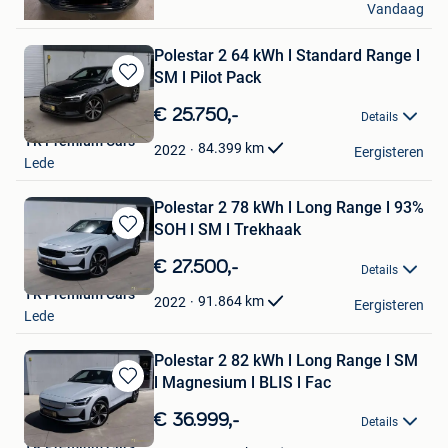
Vandaag
Brussel
Polestar 2 64 kWh l Standard Range l
SM l Pilot Pack
Bewaren
in
€ 25.750,-
Details
Mijn
TR Premium Cars
Favorieten
84.399
km
2022
Eergisteren
Lede
Polestar 2 78 kWh l Long Range l 93%
SOH l SM l Trekhaak
Bewaren
in
€ 27.500,-
Details
Mijn
TR Premium Cars
Favorieten
91.864
km
2022
Eergisteren
Lede
Polestar 2 82 kWh l Long Range l SM
l Magnesium l BLIS l Fac
Bewaren
in
€ 36.999,-
Details
Mijn
TR Premium Cars