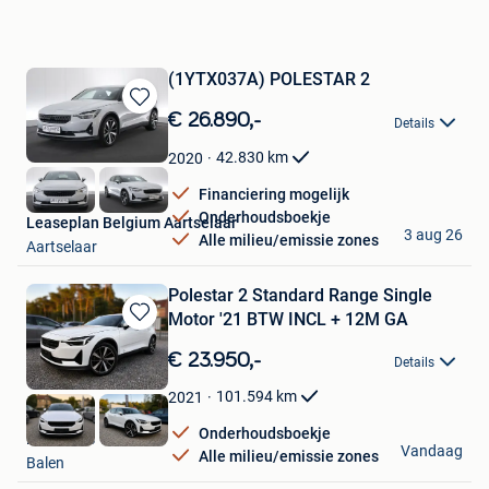
(1YTX037A) POLESTAR 2
Bewaren
€ 26.890,-
Details
in
Mijn
42.830
km
2020
Favorieten
Financiering mogelijk
Onderhoudsboekje
Leaseplan Belgium Aartselaar
3 aug 26
Alle milieu/emissie zones
Aartselaar
Polestar 2 Standard Range Single
Motor '21 BTW INCL + 12M GA
Bewaren
in
€ 23.950,-
Details
Mijn
Favorieten
101.594
km
2021
Onderhoudsboekje
NTW Cars
Vandaag
Alle milieu/emissie zones
Balen