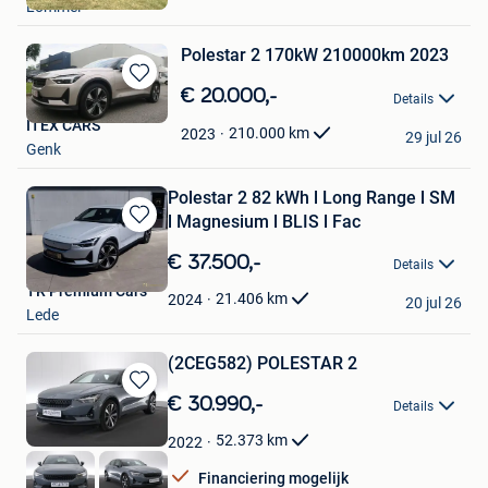
Lommel
Favorieten
Polestar 2 170kW 210000km 2023
Bewaren
€ 20.000,-
Details
in
ITEX CARS
Mijn
210.000
km
2023
29 jul 26
Genk
Favorieten
Polestar 2 82 kWh l Long Range l SM
l Magnesium l BLIS l Fac
Bewaren
in
€ 37.500,-
Details
Mijn
TR Premium Cars
Favorieten
21.406
km
2024
20 jul 26
Lede
(2CEG582) POLESTAR 2
Bewaren
€ 30.990,-
Details
in
Mijn
52.373
km
2022
Favorieten
Financiering mogelijk