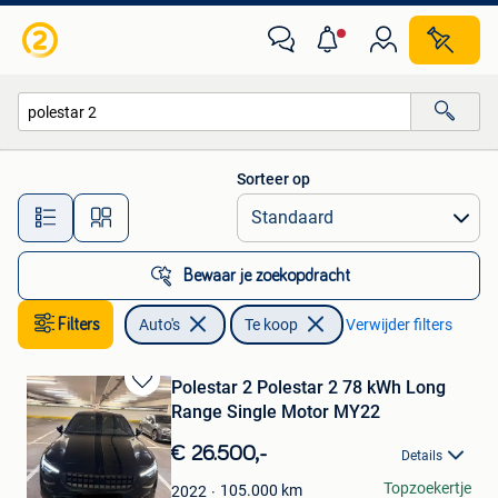
Auto's
Sorteer op
Alle afstanden…
Bewaar je zoekopdracht
Filters
Auto's
Te koop
Verwijder filters
Polestar 2 Polestar 2 78 kWh Long
Bewaren
Range Single Motor MY22
in
Mijn
€ 26.500,-
Details
Favorieten
Loïk Eyers
Topzoekertje
105.000
km
2022