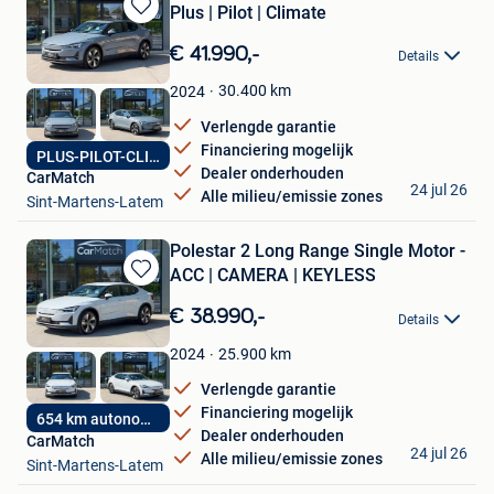
Plus | Pilot | Climate
Bewaren
in
€ 41.990,-
Details
Mijn
Favorieten
30.400
km
2024
Verlengde garantie
Financiering mogelijk
PLUS-PILOT-CLIMATE
Dealer onderhouden
CarMatch
24 jul 26
Alle milieu/emissie zones
Sint-Martens-Latem
Polestar 2 Long Range Single Motor -
ACC | CAMERA | KEYLESS
Bewaren
in
€ 38.990,-
Details
Mijn
Favorieten
25.900
km
2024
Verlengde garantie
Financiering mogelijk
654 km autonomie
Dealer onderhouden
CarMatch
24 jul 26
Alle milieu/emissie zones
Sint-Martens-Latem