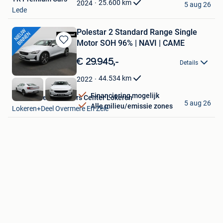
Favorieten
25.600
km
2024
5 aug 26
Lede
Polestar 2 Standard Range Single
Motor SOH 96% | NAVI | CAME
Bewaren
in
€ 29.945,-
Details
Mijn
Favorieten
44.534
km
2022
Financiering mogelijk
Van Mossel Used Cars Center Lokeren
5 aug 26
Alle milieu/emissie zones
Lokeren+Deel Overmere En Zele