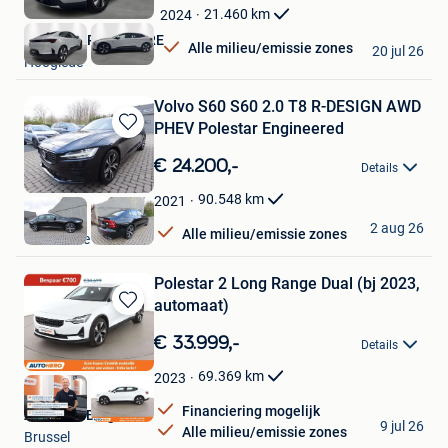
Mijn
21.460
km
2024
Favorieten
NOVICAR ROESELARE
Alle milieu/emissie zones
20 jul 26
Hooglede
Volvo S60 S60 2.0 T8 R-DESIGN AWD
PHEV Polestar Engineered
Bewaren
in
€ 24.200,-
Details
Mijn
Favorieten
90.548
km
2021
PGN BV
2 aug 26
Alle milieu/emissie zones
Oosterzele
Polestar 2 Long Range Dual (bj 2023,
automaat)
Bewaren
in
€ 33.999,-
Details
Mijn
Favorieten
69.369
km
2023
Financiering mogelijk
Autohero België
9 jul 26
Alle milieu/emissie zones
Brussel