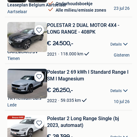
Onderhoudsboekje
Leaseplan Belgium Aartselaar
23 jul 26
Alle milieu/emissie zones
Aartselaar
POLESTAR 2 DUAL MOTOR 4X4 -
LONG RANGE - 408PK
Bewaren
in
€ 24.500,-
Details
Mijn
CARE&CARS BV
Favorieten
118.000
km
2021
Gisteren
Tienen
Polestar 2 69 kWh l Standard Range l
SM l Magnesium
Bewaren
in
€ 26.250,-
Details
Mijn
TR Premium Cars
Favorieten
59.035
km
2022
10 jul 26
Lede
Polestar 2 Long Range Single (bj
2023, automaat)
Bewaren
in
€ 28.399,-