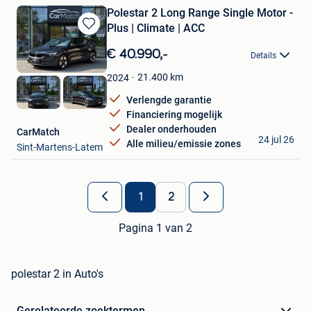
Polestar 2 Long Range Single Motor -
Plus | Climate | ACC
Bewaren
in
€ 40.990,-
Details
Mijn
Favorieten
21.400
km
2024
Verlengde garantie
Financiering mogelijk
Dealer onderhouden
CarMatch
24 jul 26
Alle milieu/emissie zones
Sint-Martens-Latem
1
2
Pagina 1 van 2
polestar 2 in Auto's
Gerelateerde zoektermen