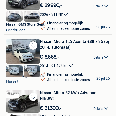
in
€ 29.990,-
Details
Mijn
Favorieten
911
km
2026
Financiering mogelijk
Nissan GMS Store Gent
30 jul 26
Alle milieu/emissie zones
Gentbrugge
Nissan Micra 1.2i Acenta €88 x 36 (bj
2014, automaat)
Bewaren
in
€ 8.888,-
Details
Mijn
Favorieten
91.474
km
2014
Financiering mogelijk
Skoda Garage Peusens
26 jul 26
Alle milieu/emissie zones
Hasselt
Nissan Micra 52 kWh Advance -
NIEUW!
Bewaren
in
€ 31.300,-
Details
Mijn
Favorieten