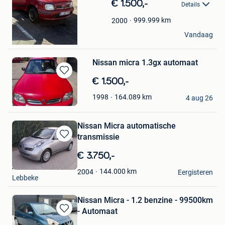
€ 1.500,-
Favorieten
Details
999.999
km
2000
Sagad hassan
Vandaag
Deurne
Nissan micra 1.3gx automaat
Bewaren
€ 1.500,-
in
V
164.089
km
1998
Mijn
4 aug 26
Lille
Favorieten
Nissan Micra automatische
transmissie
Bewaren
in
€ 3.750,-
Mijn
ADN CARS BV
Favorieten
144.000
km
2004
Eergisteren
Lebbeke
Nissan Micra - 1.2 benzine - 99500km
- Automaat
Bewaren