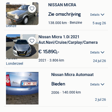
NISSAN MICRA
Bewaren
Zie omschrijving
Details
in
eric s
Mijn
Benzine
138.000
km
5 aug 26
Deinze
Favorieten
Nissan Micra 1.0i 2021
Aut.Navi/Cruise/Carplay/Camera
Bewaren
in
€ 15.890,-
Details
Mijn
Autobx
Favorieten
3.806
km
2021
24 jul 26
Londerzeel
Bewaren
Nissan Micra Automaat
in
Mijn
Bieden
Favorieten
Details
140.000
km
2006
Allthings
2 jul 26
Anderlecht