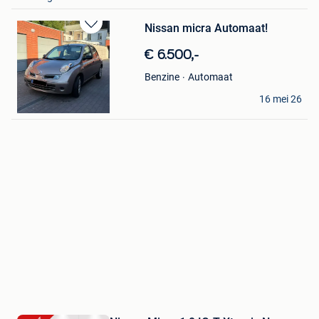
Nissan micra Automaat!
Bewaren
in
€ 6.500,-
Mijn
Favorieten
Automaat
Benzine
Jakup K
16 mei 26
Destelbergen