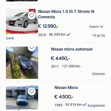
Dilsen
Favorieten
Nissan Micra 1.0 IG-T Xtronic N-
Connecta
Bewaren
in
€ 12.990,-
Details
Mijn
Di Nitto Midlim
Favorieten
80.559
km
2019
19 jul 26
Genk
Nissan micra automaat
Bewaren
in
€ 4.450,-
Mijn
Favorieten
127.000
km
2011
Nathan Delaruelle
Gisteren
Kruibeke
Nissan Micra
Bewaren
€ 4.500,-
in
JB Auto's
93.916
km
1985
Mijn
Eergisteren
Bassenge
Favorieten