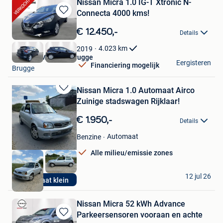
Nissan Micra 1.0 IG-T Xtronic N-
Connecta 4000 kms!
Bewaren
in
€ 12.450,-
Details
Mijn
Favorieten
4.023
km
2019
Nissan GMS Store Brugge
Eergisteren
Financiering mogelijk
Brugge
Nissan Micra 1.0 Automaat Airco
Bewaren
Zuinige stadswagen Rijklaar!
in
Mijn
€ 1.950,-
Details
Favorieten
Automaat
Benzine
Alle milieu/emissie zones
M.K. Cars
12 jul 26
Automaat klein
Boutersem
Nissan Micra 52 kWh Advance
Parkeersensoren vooraan en achte
Bewaren