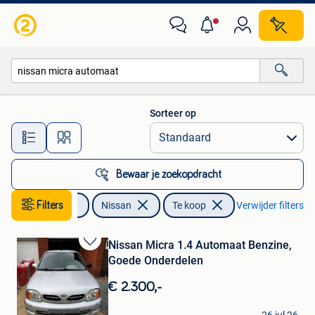
Nissan
Sorteer op
Alle afstanden…
Bewaar je zoekopdracht
Auto's
Filters
Nissan
Te koop
Verwijder filters
Nissan Micra 1.4 Automaat Benzine,
Bewaren
Goede Onderdelen
in
Mijn
€ 2.300,-
Favorieten
Khawla Chikha