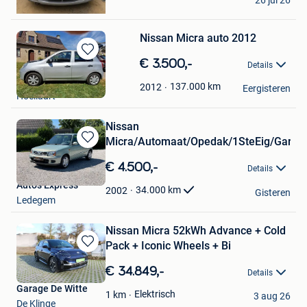
26 jul 26
Kortrijk
Nissan Micra auto 2012
Bewaren
€ 3.500,-
Details
in
ME1962
Mijn
137.000
km
2012
Eergisteren
Hoeilaart
Favorieten
Nissan
Micra/Automaat/Opedak/1SteEig/Garant
Bewaren
in
€ 4.500,-
Details
Mijn
Autos Express
Favorieten
34.000
km
2002
Gisteren
Ledegem
Nissan Micra 52kWh Advance + Cold
Pack + Iconic Wheels + Bi
Bewaren
in
€ 34.849,-
Details
Mijn
Garage De Witte
Favorieten
Elektrisch
1
km
3 aug 26
De Klinge