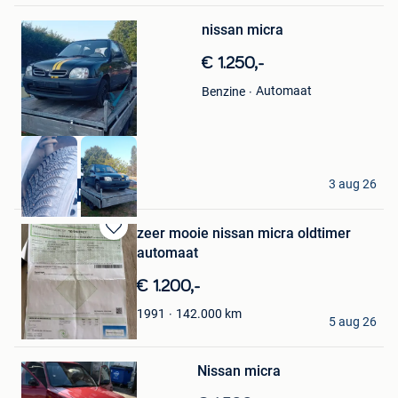
Bewaren
nissan micra
in
Mijn
€ 1.250,-
Favorieten
Automaat
Benzine
Ek Car's
3 aug 26
Automaat
Heist-Op-Den-Berg
zeer mooie nissan micra oldtimer
Bewaren
automaat
in
Mijn
€ 1.200,-
Favorieten
jh
142.000
km
1991
5 aug 26
Balen
Bewaren
Nissan micra
in
Mijn