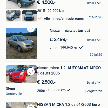
in
€ 4.500,-
Details
Mijn
Favorieten
99.500
km
2015
Auto’s Bajram
2 aug 26
Alle milieu/emissie zones
Ranst
Nissan micra automaat
Bewaren
in
€ 2.499,-
Details
Mijn
Favorieten
199.940
km
2003
D&M autohandel
30 jul 26
Werchter
nissan micra 1.2i AUTOMAAT AIRCO
5 deurs 2006
Bewaren
in
€ 2.500,-
Details
Mijn
Glenn
Favorieten
180.000
km
2006
Eergisteren
Oosterzele
NISSAN MICRA 1.2 es 01/2003 Euro