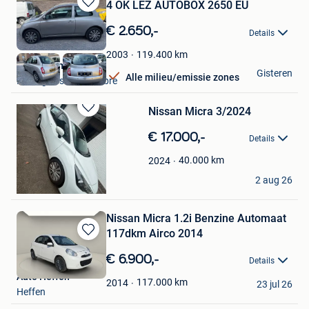
4 OK LEZ AUTOBOX 2650 EU
Bewaren
in
€ 2.650,-
Details
Mijn
Favorieten
119.400
km
2003
KYK Automotive
Gisteren
Alle milieu/emissie zones
Montignies-Sur-Sambre
Nissan Micra 3/2024
Bewaren
in
€ 17.000,-
Details
Mijn
Favorieten
40.000
km
2024
Damien
2 aug 26
Sint-Jans-Molenbeek
Nissan Micra 1.2i Benzine Automaat
117dkm Airco 2014
Bewaren
in
€ 6.900,-
Details
Mijn
Auto Heffen
Favorieten
117.000
km
2014
23 jul 26
Heffen