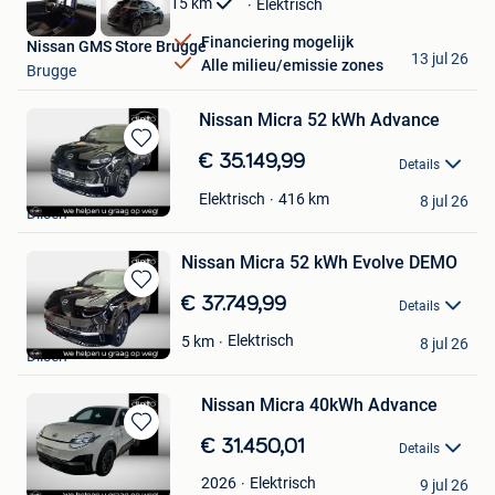
15
km
Elektrisch
Financiering mogelijk
Nissan GMS Store Brugge
13 jul 26
Alle milieu/emissie zones
Brugge
Nissan Micra 52 kWh Advance
Bewaren
€ 35.149,99
Details
in
Di Nitto Dilsen
Mijn
416 km
Elektrisch
8 jul 26
Dilsen
Favorieten
Nissan Micra 52 kWh Evolve DEMO
Bewaren
€ 37.749,99
Details
in
Di Nitto Dilsen
Mijn
Elektrisch
5
km
8 jul 26
Dilsen
Favorieten
Nissan Micra 40kWh Advance
Bewaren
€ 31.450,01
Details
in
Di Nitto Dilsen
Mijn
Elektrisch
2026
9 jul 26