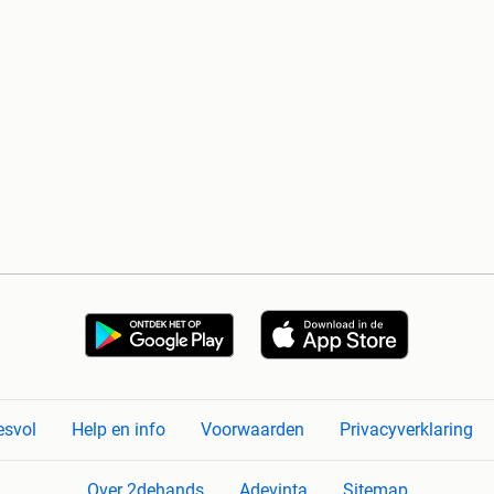
esvol
Help en info
Voorwaarden
Privacyverklaring
Over 2dehands
Adevinta
Sitemap