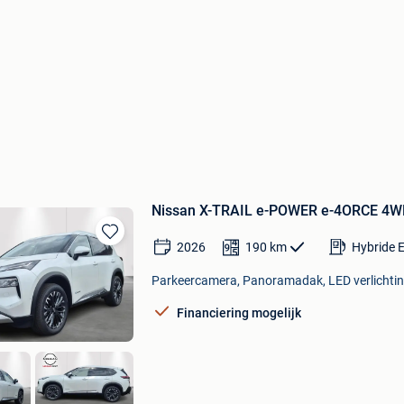
Nissan X-TRAIL e-POWER e-4ORCE 4WD 
2026
190
km
Hybride E
Bewaren
in
Parkeercamera, Panoramadak, LED verlichting
Mijn
Favorieten
Financiering mogelijk