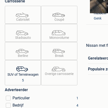
Carrosserie
Hussein
Genk
Cabriolet
Coupé
Stadsauto
Monovolume
Nissan met fi
Berline
Break
Gerelateer
Populaire 
Overige carrosserie
SUV of Terreinwagen
5
Adverteerder
Particulier
1
Bedrijf
4