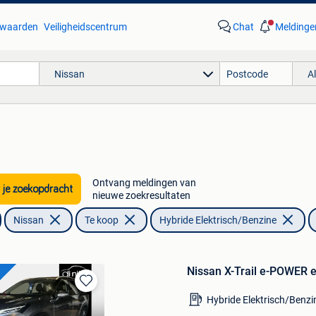
waarden
Veiligheidscentrum
Chat
Meldinge
Nissan
A
Ontvang meldingen van
 je zoekopdracht
nieuwe zoekresultaten
Nissan
Te koop
Hybride Elektrisch/Benzine
Nissan X-Trail e-POWER 
Bewaren
Hybride Elektrisch/Benzi
in