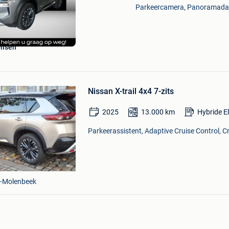
Mijn
Parkeercamera, Panoramadak, 
Favorieten
Bewaren
in
Mijn
Dilsen
Favorieten
Nissan X-trail 4x4 7-zits
2025
13.000
km
Hybride E
Parkeerassistent, Adaptive Cruise Control, Cr
s-Molenbeek