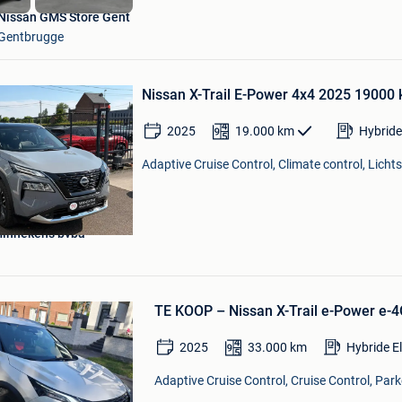
Nissan GMS Store Gent
Gentbrugge
Bewaren
in
Nissan X-Trail E-Power 4x4 2025 19000
Mijn
Favorieten
2025
19.000
km
Hybride
Adaptive Cruise Control, Climate control, Lichts
innekens bvba
Bewaren
in
TE KOOP – Nissan X-Trail e-Power e-
Mijn
Favorieten
2025
33.000
km
Hybride E
Adaptive Cruise Control, Cruise Control, Par