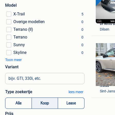
Model
X-Trail
5
Overige modellen
0
Di Nitto 
Terrano (II)
Dilsen
0
Terrano
0
Sunny
0
Skyline
0
Toon meer
Variant
lebda
Sint-Jan
Type zoekertje
lees meer
Alle
Koop
Lease
Prijs