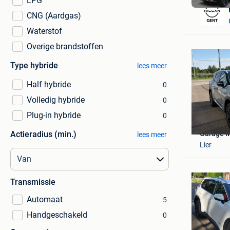
LPG
CNG (Aardgas)
Waterstof
Overige brandstoffen
Type hybride
lees meer
Half hybride
0
Volledig hybride
0
Plug-in hybride
0
Actieradius (min.)
Garage M
lees meer
Lier
Transmissie
Automaat
5
Handgeschakeld
0