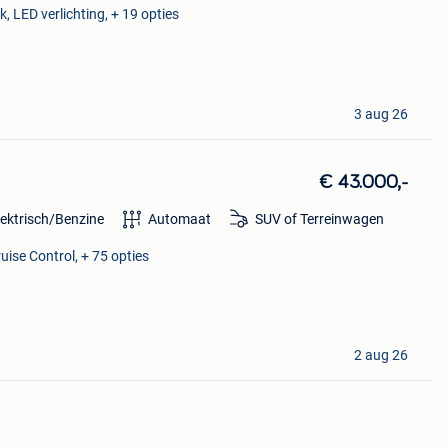
LED verlichting, + 19 opties
3 aug 26
€ 43.000,-
lektrisch/Benzine
Automaat
SUV of Terreinwagen
uise Control, + 75 opties
2 aug 26