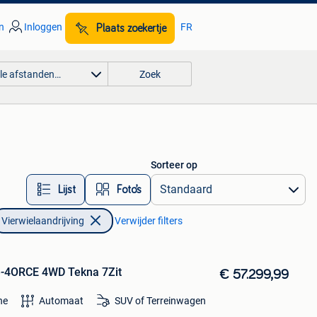
n
Inloggen
FR
Plaats zoekertje
lle afstanden…
Zoek
Sorteer op
Lijst
Foto’s
Vierwielaandrijving
Verwijder filters
e-4ORCE 4WD Tekna 7Zit
€ 57.299,99
ne
Automaat
SUV of Terreinwagen