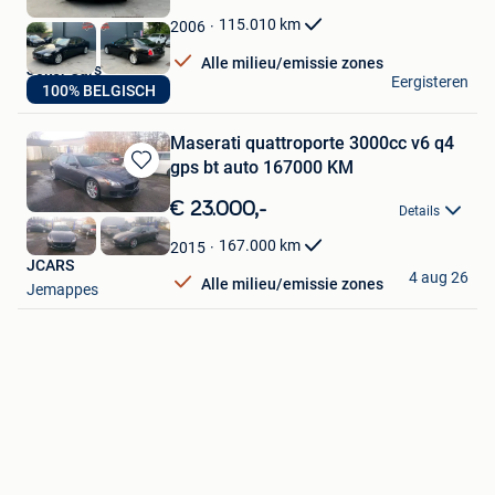
Mijn
Favorieten
115.010
km
2006
Alle milieu/emissie zones
Joker Cars
Eergisteren
100% BELGISCH
Grimbergen
Maserati quattroporte 3000cc v6 q4
gps bt auto 167000 KM
Bewaren
in
€ 23.000,-
Details
Mijn
Favorieten
167.000
km
2015
JCARS
4 aug 26
Alle milieu/emissie zones
Jemappes