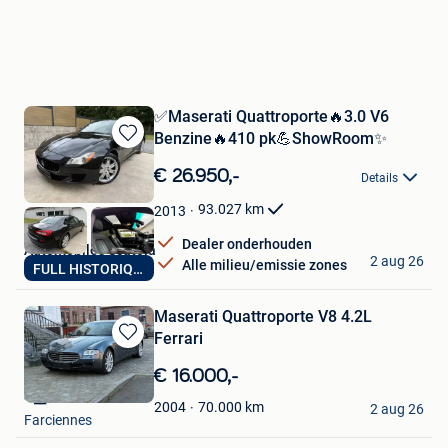
✅Maserati Quattroporte🔥3.0 V6
Benzine🔥410 pk💪ShowRoom✨
Bewaren
in
€ 26.950,-
Details
Mijn
Favorieten
93.027
km
2013
Dealer onderhouden
Automobiles Scatola
2 aug 26
Alle milieu/emissie zones
FULL HISTORIQUE
Couillet
Maserati Quattroporte V8 4.2L
Ferrari
Bewaren
in
€ 16.000,-
Mijn
--__--
Favorieten
70.000
km
2004
2 aug 26
Farciennes