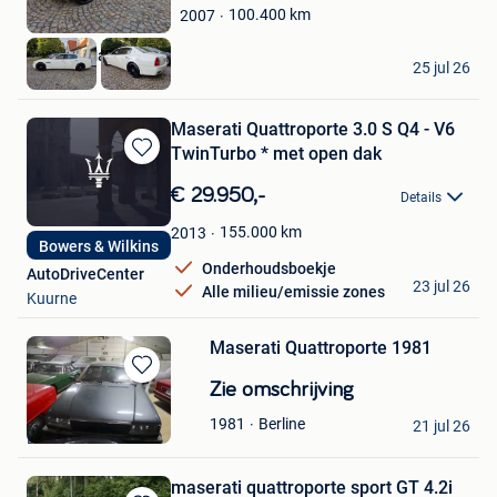
Mijn
100.400
km
2007
Favorieten
De Wulf Mathieu
25 jul 26
Nevele
Maserati Quattroporte 3.0 S Q4 - V6
TwinTurbo * met open dak
Bewaren
in
€ 29.950,-
Details
Mijn
Favorieten
155.000
km
2013
Bowers & Wilkins
Onderhoudsboekje
AutoDriveCenter
23 jul 26
Alle milieu/emissie zones
Kuurne
Maserati Quattroporte 1981
Bewaren
Zie omschrijving
in
r
Berline
1981
Mijn
21 jul 26
Lommel
Favorieten
maserati quattroporte sport GT 4.2i