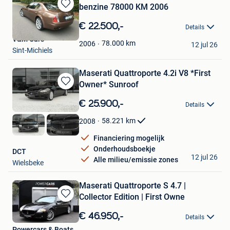
benzine 78000 KM 2006
Bewaren
in
€ 22.500,-
Details
Mijn
V&M Cars
Favorieten
78.000
km
2006
12 jul 26
Sint-Michiels
Maserati Quattroporte 4.2i V8 *First
Owner* Sunroof
Bewaren
in
€ 25.900,-
Details
Mijn
Favorieten
58.221
km
2008
Financiering mogelijk
Onderhoudsboekje
DCT
12 jul 26
Alle milieu/emissie zones
Wielsbeke
Maserati Quattroporte S 4.7 |
Collector Edition | First Owne
Bewaren
in
€ 46.950,-
Details
Mijn
Powercars & Boats