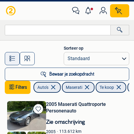
Maserati
Sorteer op
Alle afstanden…
Bewaar je zoekopdracht
Filters
Auto's
Maserati
Te koop
Q
2005 Maserati Quattroporte
Personenauto
Bewaren
in
Zie omschrijving
Mijn
Favorieten
113.612
km
2005