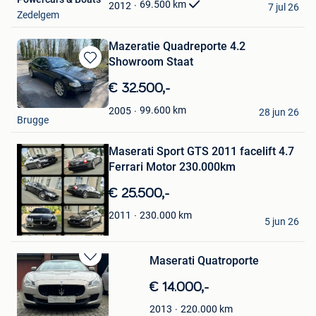
Favorieten
69.500
km
2012
7 jul 26
Zedelgem
Mazeratie Quadreporte 4.2
Showroom Staat
Bewaren
in
€ 32.500,-
Mijn
sam
Favorieten
99.600
km
2005
28 jun 26
Brugge
Bewaren
in
Mijn
Maserati Sport GTS 2011 facelift 4.7
Favorieten
Ferrari Motor 230.000km
€ 25.500,-
Mirzad Kajtazi
230.000
km
2011
5 jun 26
Sint-Niklaas
Maserati Quatroporte
Bewaren
in
€ 14.000,-
Mijn
Favorieten
220.000
km
2013