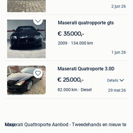
Dylan
2 jun 26
Tervuren
Maserati quatropporte gts
Bewaren
in
€ 35.000,-
Mijn
Favorieten
134.000
km
2009
Leandro
1 jun 26
Marcinelle
Maserati Quatroporte 3.0D
Bewaren
€ 25.000,-
Details
in
dimitri
Mijn
Diesel
82.000
km
29 mei 26
Chatelet
Favorieten
Maserati Quattroporte Aanbod - Tweedehands en nieuw te koop