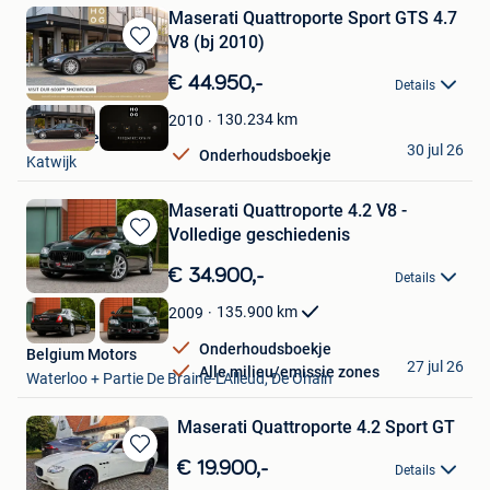
Maserati Quattroporte Sport GTS 4.7
V8 (bj 2010)
Bewaren
in
€ 44.950,-
Details
Mijn
Favorieten
130.234
km
2010
HooG Selections
30 jul 26
Onderhoudsboekje
Katwijk
Maserati Quattroporte 4.2 V8 -
Volledige geschiedenis
Bewaren
in
€ 34.900,-
Details
Mijn
Favorieten
135.900
km
2009
Onderhoudsboekje
Belgium Motors
27 jul 26
Alle milieu/emissie zones
Waterloo + Partie De Braine-L'Alleud, De Ohain
Maserati Quattroporte 4.2 Sport GT
Bewaren
€ 19.900,-
Details
in