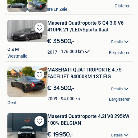
VAVATO Auctions
Gisteren
Lokeren+Deel Overmere En Zele
Maserati Quattroporte S Q4 3.0 V6
410PK 21"/LED/Sportuitlaat
Bewaren
in
€ 35.500,-
Details
Mijn
O & M
Favorieten
176.000
km
2017
Eergisteren
Westmalle
MASERATI QUATTROPORTE 4.7S
FACELIFT 94000KM 1ST EIG
Bewaren
in
€ 34.500,-
Details
Mijn
Reda
Favorieten
94.000
km
2009
Eergisteren
Gent
Maserati Quattroporte 4.2i V8 295kW
100% BELGIAN
Bewaren
in
€ 19.950,-
Details