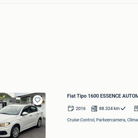
Fiat Tipo 1600 ESSENCE AUTO
Bewaren
2016
88.324
km
in
Mijn
Cruise Control, Parkeercamera, Climat
Favorieten