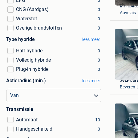
LPG
0
MY-CARS
CNG (Aardgas)
0
Auvelais
Waterstof
0
Overige brandstoffen
0
Type hybride
lees meer
Half hybride
0
Volledig hybride
0
Plug-in hybride
0
Actieradius (min.)
Jezi-Car
lees meer
Beveren-
Transmissie
Automaat
10
Handgeschakeld
0