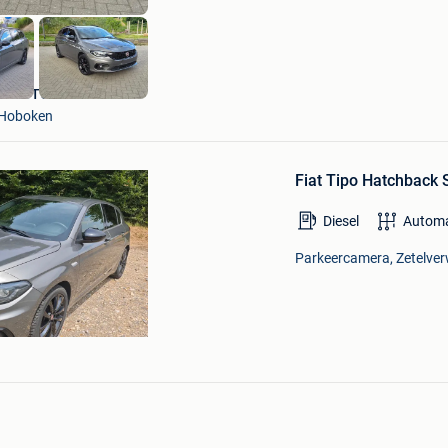
Z-MOTORS
Hoboken
Bewaren
in
Fiat Tipo Hatchback
Mijn
Favorieten
Diesel
Autom
Parkeercamera, Zetelver