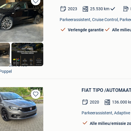
Bewaren
2023
25.530
km
in
Mijn
Parkeerassistent, Cruise Control, Parke
Favorieten
Verlengde garantie
Alle mili
Meti Cars Bvba
Poppel
FIAT TIPO /AUTOMAAT/ 
Bewaren
2020
136.000
k
in
Mijn
Parkeerassistent, Adaptive 
Favorieten
Alle milieu/emissie z