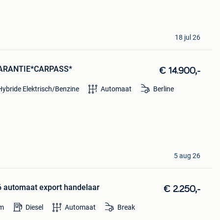
18 jul 26
 *GARANTIE*CARPASS*
€ 14.900,-
Hybride Elektrisch/Benzine
Automaat
Berline
5 aug 26
o6 automaat export handelaar
€ 2.250,-
m
Diesel
Automaat
Break