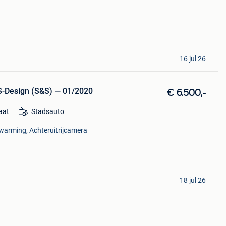
16 jul 26
 S-Design (S&S) — 01/2020
€ 6.500,-
aat
Stadsauto
warming, Achteruitrijcamera
18 jul 26