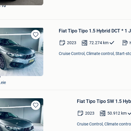
 10
Fiat Tipo Tipo 1.5 Hybrid DCT * 1 
Bewaren
2023
72.274
km
in
Mijn
Cruise Control, Climate control, Start-s
Favorieten
s
Leie
Fiat Tipo Tipo SW 1.5 Hy
Bewaren
2023
50.912
km
in
Mijn
Cruise Control, Climate contro
Favorieten