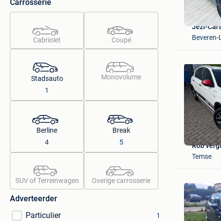
Carrosserie
Jezi-Car
Beveren-
Cabriolet
Coupé
Monovolume
Stadsauto
1
Berline
Break
4
5
Rob ver
Temse
SUV of Terreinwagen
Overige carrosserie
Adverteerder
Particulier
1