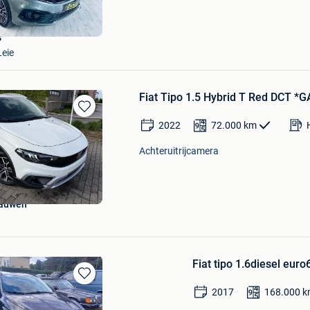
s
Leie
Fiat Tipo 1.5 Hybrid T Red DCT
Bewaren
2022
72.000
km
in
Mijn
Achteruitrijcamera
Favorieten
gauwen
Fiat tipo 1.6diesel eur
Bewaren
2017
168.000
k
in