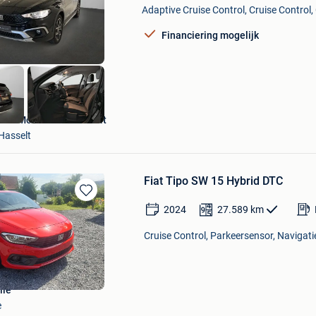
Mijn
Adaptive Cruise Control, Cruise Control, 
Favorieten
Financiering mogelijk
Van Mossel Fiat Hasselt
Hasselt
Fiat Tipo SW 15 Hybrid DTC
Bewaren
2024
27.589
km
in
Mijn
Cruise Control, Parkeersensor, Navigati
Favorieten
lle
e