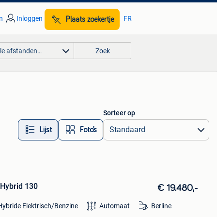
n
Inloggen
FR
Plaats zoekertje
lle afstanden…
Zoek
Sorteer op
Lijst
Foto’s
 Hybrid 130
€ 19.480,-
Hybride Elektrisch/Benzine
Automaat
Berline