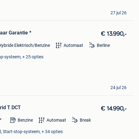
27 jul 26
Jaar Garantie *
€ 13.990,-
Hybride Elektrisch/Benzine
Automaat
Berline
top-systeem, + 25 opties
24 jul 26
brid T DCT
€ 14.990,-
Benzine
Automaat
Break
l, Start-stop-systeem, + 34 opties