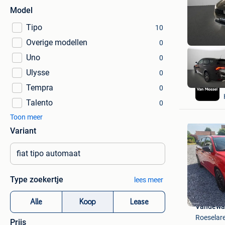
Model
Tipo
10
Overige modellen
0
Uno
0
Ulysse
0
Tempra
0
Talento
0
Toon meer
Variant
Type zoekertje
lees meer
Alle
Koop
Lease
Vandewa
Roeselar
Prijs