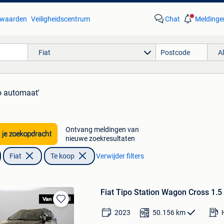
waarden
Veiligheidscentrum
Chat
Meldinge
Fiat
A
po automaat'
Ontvang meldingen van
 je zoekopdracht
nieuwe zoekresultaten
Fiat
Te koop
Verwijder filters
Fiat Tipo Station Wagon Cross 1.5
Bewaren
2023
50.156
km
in