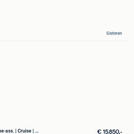
Gisteren
-ass. | Cruise | ...
€ 15.850,-