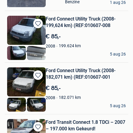
Benzine
Mijn
1 aug 26
Krombeke
Favorieten
Ford Connect Utility Truck (2008-
199,624 km) (REF:010607-008
Bewaren
in
€ 85,-
Mijn
Favorieten
199.624
km
2008
Auctelia SA
5 aug 26
Nivelles
Ford Connect Utility Truck (2008-
182,071 km) (REF:010607-001
Bewaren
in
€ 85,-
Mijn
Favorieten
182.071
km
2008
Auctelia SA
5 aug 26
Nivelles
Ford Transit Connect 1.8 TDCi – 2007
– 197.000 km Gekeurd!
Bewaren