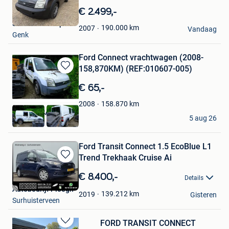
in
€ 2.499,-
Mijn
Sander Schraepen
Favorieten
190.000
km
2007
Vandaag
Genk
Ford Connect vrachtwagen (2008-
158,870KM) (REF:010607-005)
Bewaren
in
€ 65,-
Mijn
Favorieten
158.870
km
2008
Auctelia SA
5 aug 26
Nivelles
Ford Transit Connect 1.5 EcoBlue L1
Trend Trekhaak Cruise Ai
Bewaren
in
€ 8.400,-
Details
Mijn
Autobedrijf Ploegh
Favorieten
139.212
km
2019
Gisteren
Surhuisterveen
FORD TRANSIT CONNECT
Bewaren