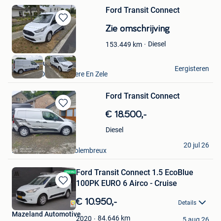
Ford Transit Connect
Bewaren
Zie omschrijving
in
Diesel
153.449
km
Mijn
Favorieten
VAVATO Auctions
Eergisteren
Lokeren+Deel Overmere En Zele
Ford Transit Connect
Bewaren
€ 18.500,-
in
Mijn
Diesel
Favorieten
Catherine Wislez
20 jul 26
Esneux + Partie De Dolembreux
Ford Transit Connect 1.5 EcoBlue
100PK EURO 6 Airco - Cruise
Bewaren
in
€ 10.950,-
Details
Mijn
Mazeland Automotive
Favorieten
84.646
km
2020
5 aug 26