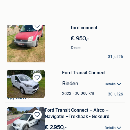
ford connect
Bewaren
in
€ 950,-
Mijn
Favorieten
Diesel
Ahmet Kandemir
31 jul 26
Mol
Ford Transit Connect
Bewaren
Bieden
Details
in
Creemers
Mijn
30.060
km
2023
30 jul 26
Opglabbeek
Favorieten
Ford Transit Connect – Airco –
Navigatie –Trekhaak - Gekeurd
Bewaren
in
€ 2.950,-
Details