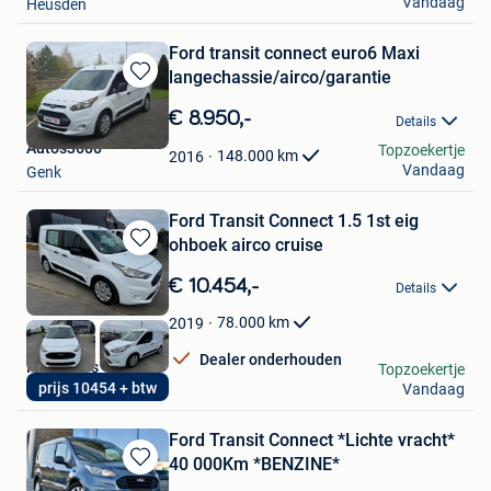
Vandaag
Heusden
Ford transit connect euro6 Maxi
langechassie/airco/garantie
Bewaren
in
€ 8.950,-
Details
Mijn
Autos3600
Topzoekertje
Favorieten
148.000
km
2016
Vandaag
Genk
Ford Transit Connect 1.5 1st eig
ohboek airco cruise
Bewaren
in
€ 10.454,-
Details
Mijn
Favorieten
78.000
km
2019
Dealer onderhouden
PR Motors
Topzoekertje
prijs 10454 + btw
Vandaag
Wervik
Ford Transit Connect *Lichte vracht*
40 000Km *BENZINE*
Bewaren