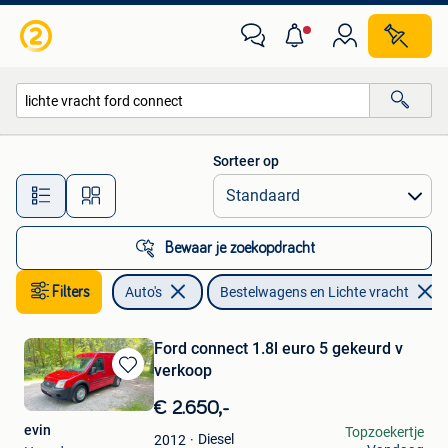
Bestelwagens en Lichte vracht
Sorteer op
Alle afstanden…
Bewaar je zoekopdracht
Filters
Auto's
Bestelwagens en Lichte vracht
Ford connect 1.8l euro 5 gekeurd v
verkoop
Bewaren
in
€ 2.650,-
Mijn
evin
Topzoekertje
Favorieten
Diesel
2012