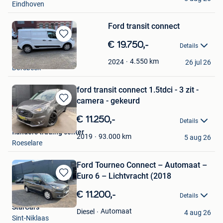
Eindhoven
Ford transit connect
Bewaren
€ 19.750,-
Details
in
Peter
Mijn
4.550
km
2024
26 jul 26
Borsbeek
Favorieten
ford transit connect 1.5tdci - 3 zit -
camera - gekeurd
Bewaren
in
€ 11.250,-
Details
Mijn
flanders trading center
Favorieten
93.000
km
2019
5 aug 26
Roeselare
Ford Tourneo Connect – Automaat –
Euro 6 – Lichtvracht (2018
Bewaren
in
€ 11.200,-
Details
Mijn
StarCars
Favorieten
Automaat
Diesel
4 aug 26
Sint-Niklaas