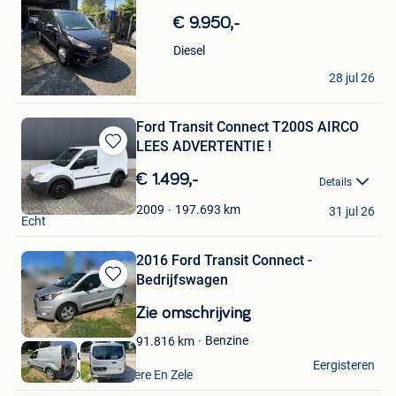
in
€ 9.950,-
Mijn
Favorieten
Diesel
G&A
28 jul 26
Laarne
Ford Transit Connect T200S AIRCO
LEES ADVERTENTIE !
Bewaren
in
€ 1.499,-
Details
Mijn
Bimex Auto's
Favorieten
197.693
km
2009
31 jul 26
Echt
2016 Ford Transit Connect -
Bedrijfswagen
Bewaren
in
Zie omschrijving
Mijn
Favorieten
Benzine
91.816
km
VAVATO Auctions
Eergisteren
Lokeren+Deel Overmere En Zele