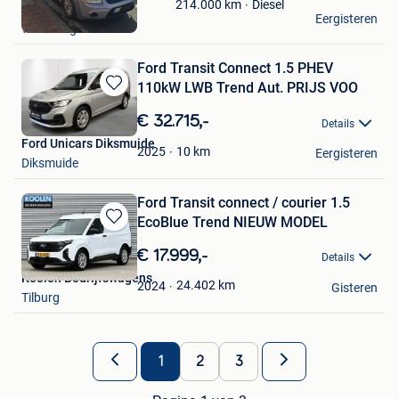
Mijn
Diesel
214.000
km
Antwerpen
Eergisteren
Favorieten
Wommelgem
Ford Transit Connect 1.5 PHEV
110kW LWB Trend Aut. PRIJS VOO
Bewaren
in
€ 32.715,-
Details
Mijn
Ford Unicars Diksmuide
Favorieten
10
km
2025
Eergisteren
Diksmuide
Ford Transit connect / courier 1.5
EcoBlue Trend NIEUW MODEL
Bewaren
in
€ 17.999,-
Details
Mijn
Koolen Bedrijfswagens
Favorieten
24.402
km
2024
Gisteren
Tilburg
1
2
3