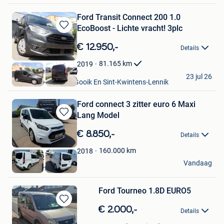
Ford Transit Connect 200 1.0
EcoBoost - Lichte vracht! 3plc
Bewaren
in
€ 12.950,-
Details
Mijn
Favorieten
81.165
km
2019
Garage Jean-Claude
23 jul 26
Roosdaal+Deel Van Gooik En Sint-Kwintens-Lennik
Ford connect 3 zitter euro 6 Maxi
Lang Model
Bewaren
in
€ 8.850,-
Details
Mijn
Favorieten
160.000
km
2018
GUNTHER
Vandaag
Bekkevoort
F​ord Tourneo 1.8D EURO5
Bewaren
€ 2.000,-
Details
in