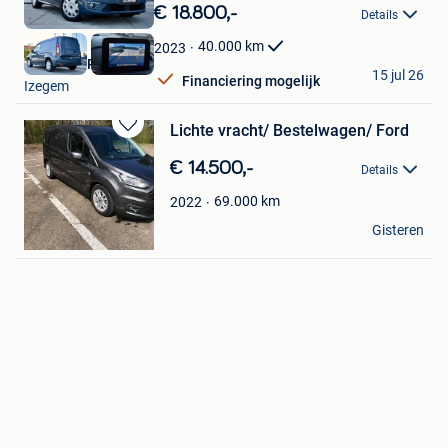
in
€ 18.800,-
Details
Mijn
Favorieten
40.000
km
2023
LM MOTORS BV
15 jul 26
Financiering mogelijk
Izegem
Lichte vracht/ Bestelwagen/ Ford
Bewaren
in
€ 14.500,-
Details
Mijn
Favorieten
69.000
km
2022
segers
Gisteren
Genk