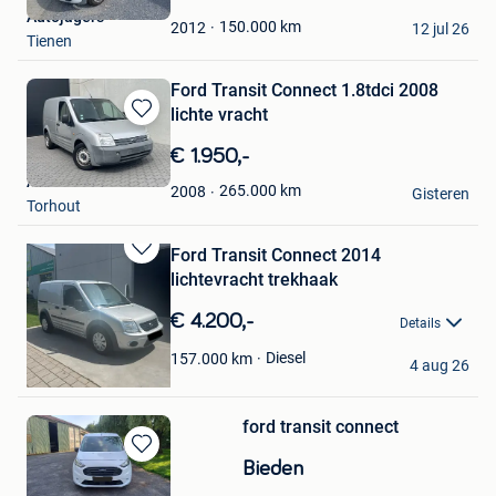
Mijn
Autojagers
Favorieten
150.000
km
2012
12 jul 26
Tienen
Ford Transit Connect 1.8tdci 2008
lichte vracht
Bewaren
in
€ 1.950,-
Mijn
APO cars
Favorieten
265.000
km
2008
Gisteren
Torhout
Ford Transit Connect 2014
Bewaren
lichtevracht trekhaak
in
Mijn
€ 4.200,-
Details
Favorieten
Jitser
Diesel
157.000
km
4 aug 26
Oosteeklo
ford transit connect
Bewaren
Bieden
in
dirk