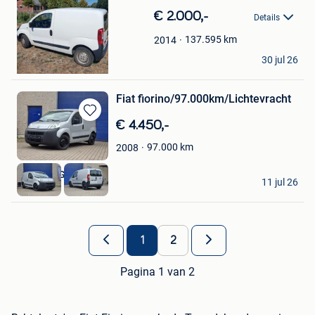
in
€ 2.000,-
Details
Mijn
Favorieten
137.595
km
2014
Noa
30 jul 26
Balen
Fiat fiorino/97.000km/Lichtevracht
Bewaren
€ 4.450,-
in
97.000
km
2008
Mijn
Favorieten
DriveLux Genk
11 jul 26
Genk
1
2
Pagina 1 van 2