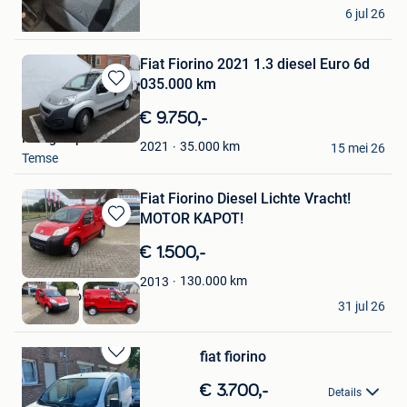
lio
6 jul 26
Manage
Fiat Fiorino 2021 1.3 diesel Euro 6d
035.000 km
Bewaren
in
€ 9.750,-
Mijn
HSY group
Favorieten
35.000
km
2021
15 mei 26
Temse
Fiat Fiorino Diesel Lichte Vracht!
MOTOR KAPOT!
Bewaren
in
€ 1.500,-
Mijn
Favorieten
130.000
km
2013
Atlas Autos
31 jul 26
Rekem
fiat fiorino
Bewaren
in
€ 3.700,-
Details
Mijn