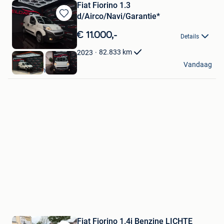
Fiat Fiorino 1.3
d/Airco/Navi/Garantie*
Bewaren
in
€ 11.000,-
Details
Mijn
Favorieten
82.833
km
2023
Eldarcars
Vandaag
Desselgem
Fiat Fiorino 1.4i Benzine LICHTE