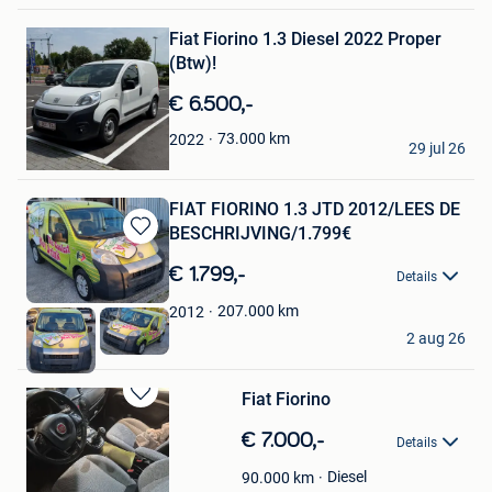
Bewaren
Fiat Fiorino 1.3 Diesel 2022 Proper
in
Mijn
(Btw)!
Favorieten
€ 6.500,-
E.c.a
73.000
km
2022
29 jul 26
Genk
FIAT FIORINO 1.3 JTD 2012/LEES DE
BESCHRIJVING/1.799€
Bewaren
in
€ 1.799,-
Details
Mijn
Favorieten
207.000
km
2012
Keny
2 aug 26
Ransart
Fiat Fiorino
Bewaren
in
€ 7.000,-
Details
Mijn
Favorieten
Diesel
90.000
km