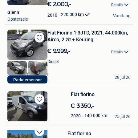
in
€ 2.000,-
Details
Mijn
Glenn
Favorieten
220.000
km
2010
Vandaag
Oosterzele
Fiat Fiorino 1.3JTD, 2021, 44.000km,
Airco, 2 zit + Keuring
Bewaren
in
€ 9.999,-
Details
Mijn
Favorieten
Diesel
Autohandel Reinaert
28 jul 26
Parkeersensor
Waasmunster
Fiat fiorino
Bewaren
€ 3.350,-
in
Hendrickx
140.000
km
2020
Mijn
25 jul 26
Zoersel & Deel Brecht
Favorieten
Fiat fiorino
Bewaren