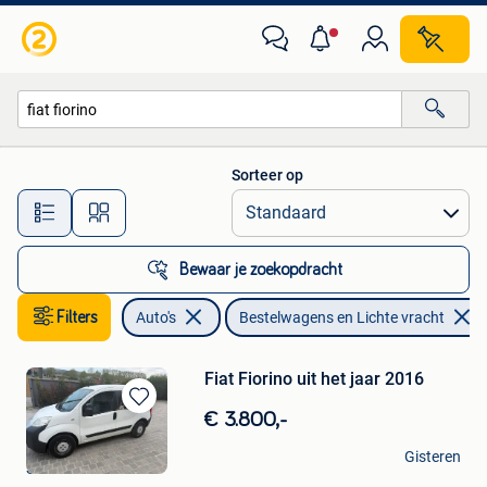
Bestelwagens en Lichte vracht
Sorteer op
Alle afstanden…
Bewaar je zoekopdracht
Filters
Auto's
Bestelwagens en Lichte vracht
Fiat Fiorino uit het jaar 2016
Bewaren
€ 3.800,-
in
You
Mijn
Gisteren
Sint-Pieters-Leeuw
Favorieten