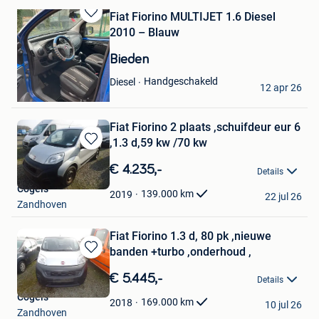
Fiat Fiorino MULTIJET 1.6 Diesel
Bewaren
2010 – Blauw
in
Mijn
Bieden
Favorieten
Gul
Handgeschakeld
Diesel
12 apr 26
Temse
Fiat Fiorino 2 plaats ,schuifdeur eur 6
,1.3 d,59 kw /70 kw
Bewaren
in
€ 4.235,-
Details
Mijn
Cogels
Favorieten
139.000
km
2019
22 jul 26
Zandhoven
Fiat Fiorino 1.3 d, 80 pk ,nieuwe
banden +turbo ,onderhoud ,
Bewaren
in
€ 5.445,-
Details
Mijn
Cogels
Favorieten
169.000
km
2018
10 jul 26
Zandhoven