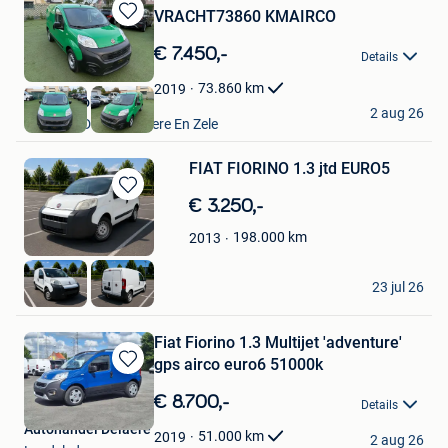
VRACHT73860 KMAIRCO
Bewaren
in
€ 7.450,-
Details
Mijn
Favorieten
73.860
km
2019
Carcity-Lokeren Bv
2 aug 26
Lokeren+Deel Overmere En Zele
FIAT FIORINO 1.3 jtd EURO5
Bewaren
€ 3.250,-
in
198.000
km
2013
Mijn
Favorieten
yourscar
23 jul 26
Ransart
Fiat Fiorino 1.3 Multijet 'adventure'
gps airco euro6 51000k
Bewaren
in
€ 8.700,-
Details
Mijn
Autohandel Delaere
Favorieten
51.000
km
2019
2 aug 26