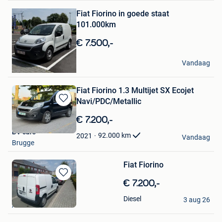
Bewaren
Fiat Fiorino in goede staat
in
Mijn
101.000km
Favorieten
€ 7.500,-
S.C
Vandaag
Genk
Fiat Fiorino 1.3 Multijet SX Ecojet
Navi/PDC/Metallic
Bewaren
in
€ 7.200,-
Mijn
BV cars
Favorieten
92.000
km
2021
Vandaag
Brugge
Fiat Fiorino
Bewaren
€ 7.200,-
in
Express
Diesel
Mijn
3 aug 26
Anderlecht
Favorieten