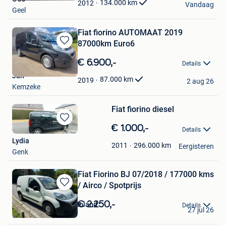
Favorieten
134.000
km
2012
Vandaag
Geel
Fiat fiorino AUTOMAAT 2019
87000km Euro6
Bewaren
in
€ 6.900,-
Details
Mijn
Jan
Favorieten
87.000
km
2019
2 aug 26
Kemzeke
Fiat fiorino diesel
Bewaren
€ 1.000,-
Details
in
Lydia
Mijn
296.000
km
2011
Eergisteren
Genk
Favorieten
Fiat Fiorino BJ 07/2018 / 177000 kms
/ Airco / Spotprijs
Bewaren
in
€ 2.250,-
INKOOP-VERKOOP Roland
Details
Mijn
27 jul 26
Oud-Turnhout
Favorieten