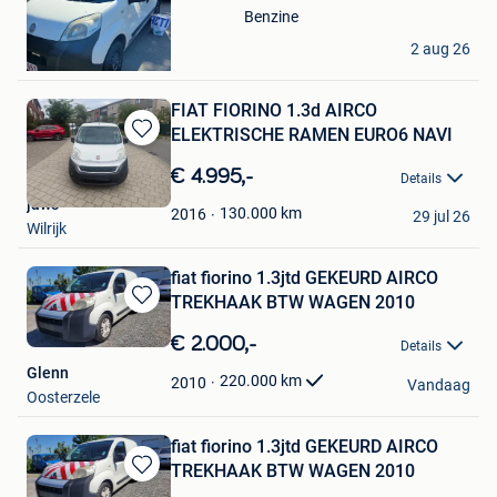
Favorieten
Benzine
cobra
2 aug 26
Sint-Michiels
FIAT FIORINO 1.3d AIRCO
ELEKTRISCHE RAMEN EURO6 NAVI
Bewaren
in
€ 4.995,-
Details
Mijn
jaws
Favorieten
130.000
km
2016
29 jul 26
Wilrijk
fiat fiorino 1.3jtd GEKEURD AIRCO
TREKHAAK BTW WAGEN 2010
Bewaren
in
€ 2.000,-
Details
Mijn
Glenn
Favorieten
220.000
km
2010
Vandaag
Oosterzele
fiat fiorino 1.3jtd GEKEURD AIRCO
TREKHAAK BTW WAGEN 2010
Bewaren