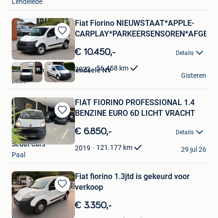
Lendelede
Fiat Fiorino NIEUWSTAAT*APPLE-
CARPLAY*PARKEERSENSOREN*AFGEW
Bewaren
in
€ 10.450,-
Details
Mijn
Favorieten
56.458
km
2022
Garage Thomas Uyttendaele NV
Gisteren
Lede
FIAT FIORINO PROFESSIONAL 1.4
BENZINE EURO 6D LICHT VRACHT
Bewaren
in
€ 6.850,-
Details
Mijn
Sedat Cars
Favorieten
121.177
km
2019
29 jul 26
Paal
Fiat fiorino 1.3jtd is gekeurd voor
verkoop
Bewaren
in
€ 3.350,-
Mijn
OCJ