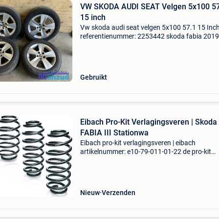
VW SKODA AUDI SEAT Velgen 5x100 57
15 inch
Vw skoda audi seat velgen 5x100 57.1 15 Inc
referentienummer: 2253442 skoda fabia 2019
op diverse vwag modellen extra product infor
prijs: € 425,00 prijstype: marge producttype: 
Gebruikt
Eibach Pro-Kit Verlagingsveren | Skoda 
FABIA III Stationwa
Eibach pro-kit verlagingsveren | eibach
artikelnummer: e10-79-011-01-22 de pro-kit
verlaagt het zwaarte punt van de auto en
verminderd het uitveren van de auto bij accele
en natuurlijk het invere
Nieuw
Verzenden