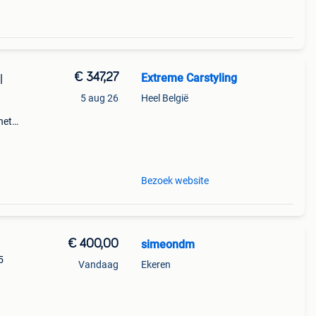
€ 347,27
Extreme Carstyling
|
5 aug 26
Heel België
het
jk het
Bezoek website
€ 400,00
simeondm
5
Vandaag
Ekeren