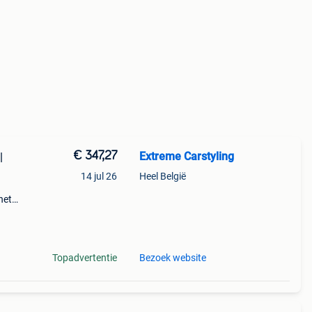
€ 347,27
Extreme Carstyling
|
14 jul 26
Heel België
het
jk het
Topadvertentie
Bezoek website