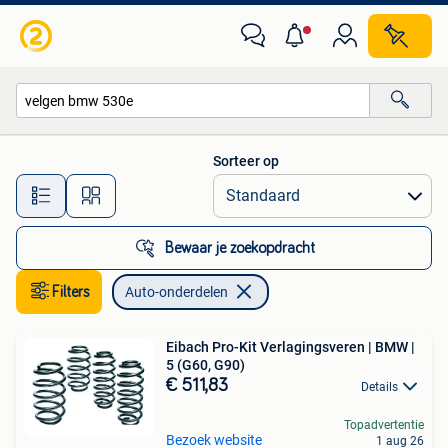
Auto-onderdelen
Sorteer op
Alle afstanden…
Bewaar je zoekopdracht
Filters
Auto-onderdelen
Eibach Pro-Kit Verlagingsveren | BMW |
5 (G60, G90)
€ 511,83
Details
Topadvertentie
Bezoek website
1 aug 26