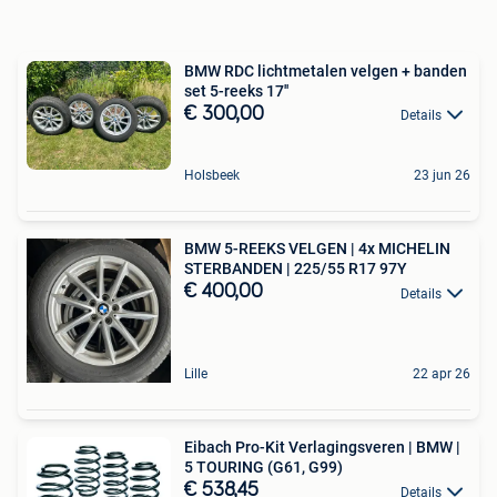
BMW RDC lichtmetalen velgen + banden
set 5-reeks 17''
€ 300,00
Details
Holsbeek
23 jun 26
BMW 5-REEKS VELGEN | 4x MICHELIN
STERBANDEN | 225/55 R17 97Y
€ 400,00
Details
Lille
22 apr 26
Eibach Pro-Kit Verlagingsveren | BMW |
5 TOURING (G61, G99)
€ 538,45
Details