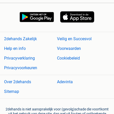
2dehands Zakelijk
Veilig en Succesvol
Help en info
Voorwaarden
Privacyverklaring
Cookiebeleid
Privacyvoorkeuren
Over 2dehands
Adevinta
Sitemap
2dehands is niet aansprakelijk voor (gevolg)schade die voortkomt
uit het gebruik van deze site, dan wel uit fouten of ontbrekende