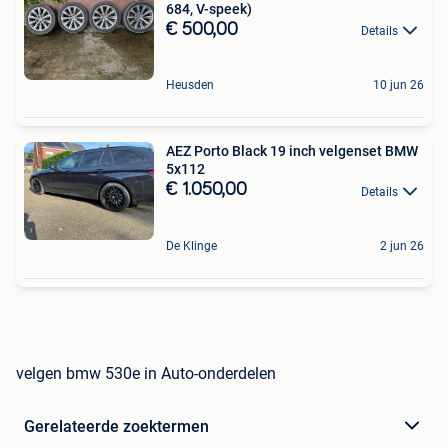
684, V-speek)
€ 500,00
Details
Heusden
10 jun 26
AEZ Porto Black 19 inch velgenset BMW
5x112
€ 1.050,00
Details
De Klinge
2 jun 26
velgen bmw 530e in Auto-onderdelen
Gerelateerde zoektermen