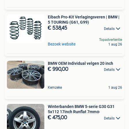
Eibach Pro-Kit Verlagingsveren | BMW |
5 TOURING (G61, G99)
€ 538,45
Details
Topadvertentie
Bezoek website
1 aug 26
BMW OEM Individual velgen 20 inch
€ 990,00
Details
Kemzeke
1 aug 26
Winterbanden BMW 5-serie G30 G31
5x112 17inch Runflat 7mm❄️
€ 475,00
Details