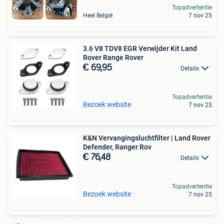
Topadvertentie
Heel België
7 nov 25
3.6 V8 TDV8 EGR Verwijder Kit Land
Rover Range Rover
€ 69,95
Details
Topadvertentie
Bezoek website
7 nov 25
K&N Vervangingsluchtfilter | Land Rover
Defender, Ranger Rov
€ 76,48
Details
Topadvertentie
Bezoek website
7 nov 25