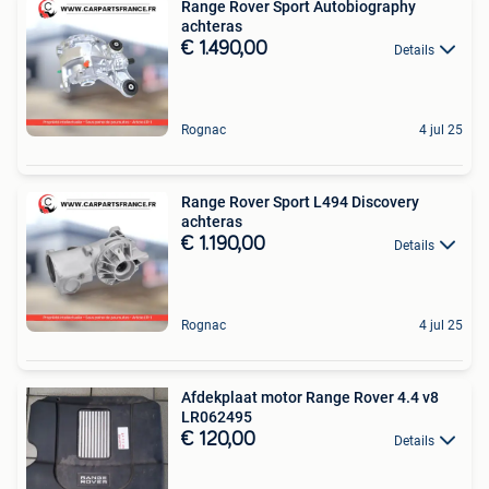
Range Rover Sport Autobiography
achteras
€ 1.490,00
Details
Rognac
4 jul 25
Range Rover Sport L494 Discovery
achteras
€ 1.190,00
Details
Rognac
4 jul 25
Afdekplaat motor Range Rover 4.4 v8
LR062495
€ 120,00
Details