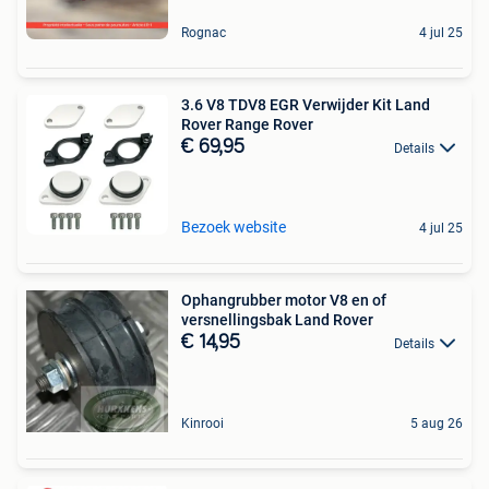
Rognac
4 jul 25
3.6 V8 TDV8 EGR Verwijder Kit Land
Rover Range Rover
€ 69,95
Details
Bezoek website
4 jul 25
Ophangrubber motor V8 en of
versnellingsbak Land Rover
€ 14,95
Details
Kinrooi
5 aug 26