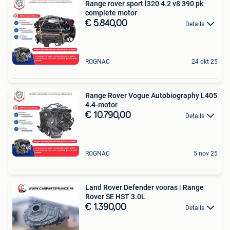
Range rover sport l320 4.2 v8 390 pk
complete motor
€ 5.840,00
Details
ROGNAC
24 okt 25
Range Rover Vogue Autobiography L405
4.4-motor
€ 10.790,00
Details
ROGNAC
5 nov 25
Land Rover Defender vooras | Range
Rover SE HST 3.0L
€ 1.390,00
Details