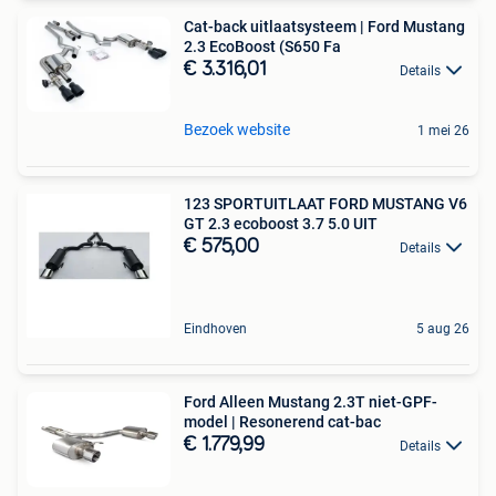
Cat-back uitlaatsysteem | Ford Mustang
2.3 EcoBoost (S650 Fa
€ 3.316,01
Details
Bezoek website
1 mei 26
123 SPORTUITLAAT FORD MUSTANG V6
GT 2.3 ecoboost 3.7 5.0 UIT
€ 575,00
Details
Eindhoven
5 aug 26
Ford Alleen Mustang 2.3T niet-GPF-
model | Resonerend cat-bac
€ 1.779,99
Details