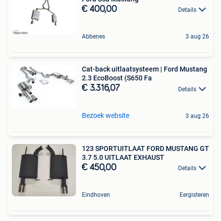
€ 400,00
Details
Abbenes
3 aug 26
Cat-back uitlaatsysteem | Ford Mustang
2.3 EcoBoost (S650 Fa
€ 3.316,07
Details
Bezoek website
3 aug 26
123 SPORTUITLAAT FORD MUSTANG GT
3.7 5.0 UITLAAT EXHAUST
€ 450,00
Details
Eindhoven
Eergisteren