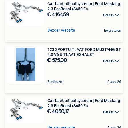
Cat-back uitlaatsysteem | Ford Mustang
2.3 EcoBoost (S650 Fa
€ 4.164,59
Details
Bezoek website
Eergisteren
123 SPORTUITLAAT FORD MUSTANG GT
4.0 V6 UITLAAT EXHAUST
€ 575,00
Details
Eindhoven
5 aug 26
Cat-back uitlaatsysteem | Ford Mustang
2.3 EcoBoost (S650 Fa
€ 4.060,17
Details
Bezoek website
5 aug 26