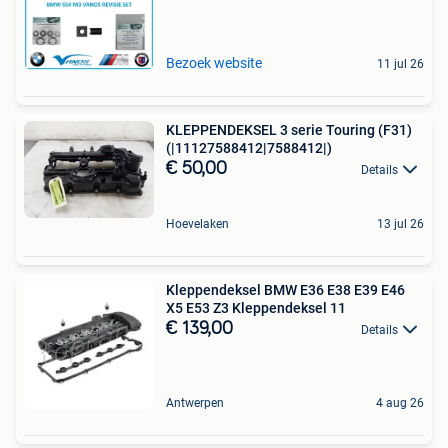
Bezoek website
11 jul 26
KLEPPENDEKSEL 3 serie Touring (F31)
(|11127588412|7588412|)
€ 50,00
Details
Hoevelaken
13 jul 26
Kleppendeksel BMW E36 E38 E39 E46
X5 E53 Z3 Kleppendeksel 11
€ 139,00
Details
Antwerpen
4 aug 26