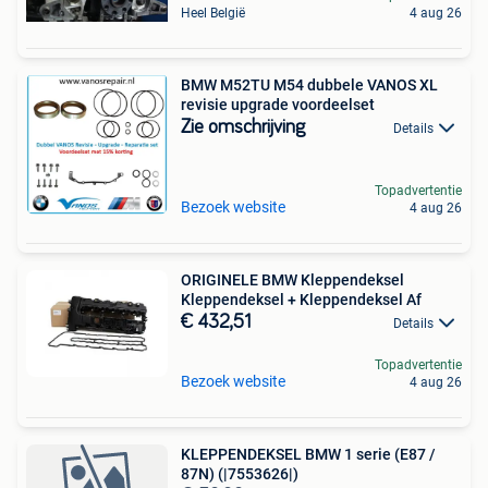
Heel België
4 aug 26
BMW M52TU M54 dubbele VANOS XL
revisie upgrade voordeelset
Zie omschrijving
Details
Topadvertentie
Bezoek website
4 aug 26
ORIGINELE BMW Kleppendeksel
Kleppendeksel + Kleppendeksel Af
€ 432,51
Details
Topadvertentie
Bezoek website
4 aug 26
KLEPPENDEKSEL BMW 1 serie (E87 /
87N) (|7553626|)