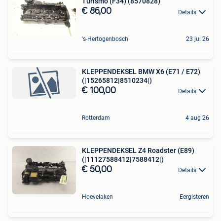
Turismo (F34) (8570828)
€ 86,00
Details
's-Hertogenbosch
23 jul 26
KLEPPENDEKSEL BMW X6 (E71 / E72)
(|15265812|8510234|)
€ 100,00
Details
Rotterdam
4 aug 26
KLEPPENDEKSEL Z4 Roadster (E89)
(|11127588412|7588412|)
€ 50,00
Details
Hoevelaken
Eergisteren