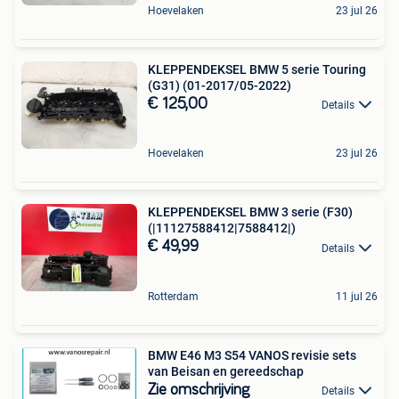
Hoevelaken
23 jul 26
KLEPPENDEKSEL BMW 5 serie Touring
(G31) (01-2017/05-2022)
€ 125,00
Details
Hoevelaken
23 jul 26
KLEPPENDEKSEL BMW 3 serie (F30)
(|11127588412|7588412|)
€ 49,99
Details
Rotterdam
11 jul 26
BMW E46 M3 S54 VANOS revisie sets
van Beisan en gereedschap
Zie omschrijving
Details