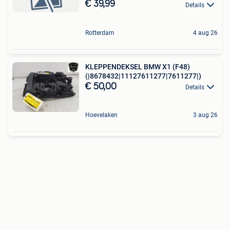
€ 39,99
Details
Rotterdam
4 aug 26
KLEPPENDEKSEL BMW X1 (F48)
(|8678432|11127611277|7611277|)
€ 50,00
Details
Hoevelaken
3 aug 26