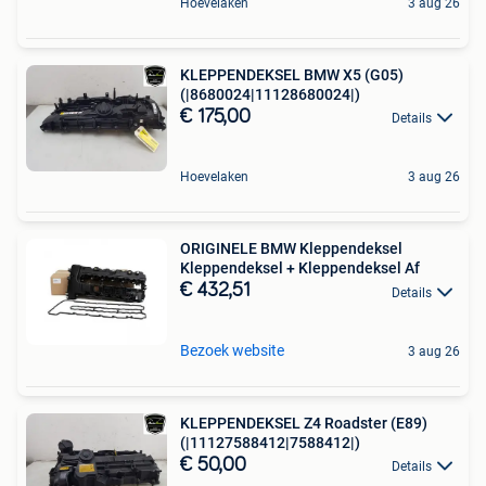
Hoevelaken
3 aug 26
KLEPPENDEKSEL BMW X5 (G05)
(|8680024|11128680024|)
€ 175,00
Details
Hoevelaken
3 aug 26
ORIGINELE BMW Kleppendeksel
Kleppendeksel + Kleppendeksel Af
€ 432,51
Details
Bezoek website
3 aug 26
KLEPPENDEKSEL Z4 Roadster (E89)
(|11127588412|7588412|)
€ 50,00
Details