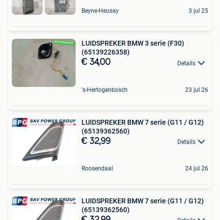
Beyne-Heusay
3 jul 25
LUIDSPREKER BMW 3 serie (F30)
(65139226358)
€ 34,00
Details
's-Hertogenbosch
23 jul 26
LUIDSPREKER BMW 7 serie (G11 / G12)
(65139362560)
€ 32,99
Details
Roosendaal
24 jul 26
LUIDSPREKER BMW 7 serie (G11 / G12)
(65139362560)
€ 32,99