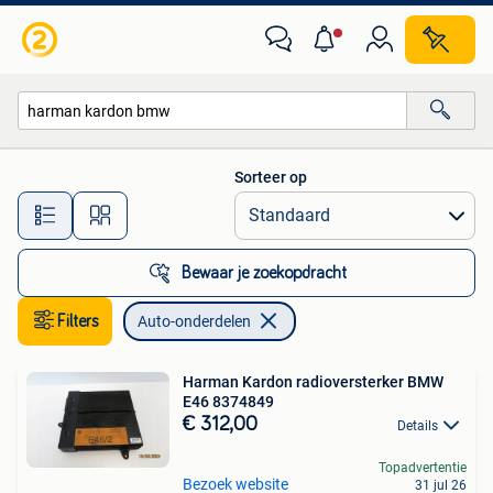
Auto-onderdelen
Sorteer op
Alle afstanden…
Bewaar je zoekopdracht
Filters
Auto-onderdelen
Harman Kardon radioversterker BMW
E46 8374849
€ 312,00
Details
Topadvertentie
Bezoek website
31 jul 26