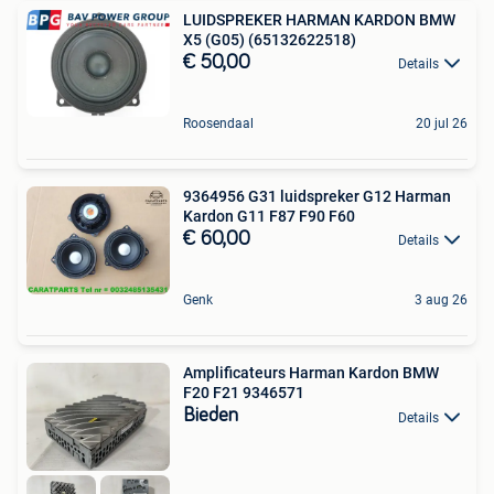
LUIDSPREKER HARMAN KARDON BMW
X5 (G05) (65132622518)
€ 50,00
Details
Roosendaal
20 jul 26
9364956 G31 luidspreker G12 Harman
Kardon G11 F87 F90 F60
€ 60,00
Details
Genk
3 aug 26
Amplificateurs Harman Kardon BMW
F20 F21 9346571
Bieden
Details