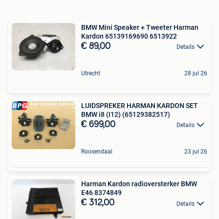
BMW Mini Speaker + Tweeter Harman
Kardon 65139169690 6513922
€ 89,00
Details
Utrecht
28 jul 26
LUIDSPREKER HARMAN KARDON SET
BMW i8 (I12) (65129382517)
€ 699,00
Details
Roosendaal
23 jul 26
Harman Kardon radioversterker BMW
E46 8374849
€ 312,00
Details