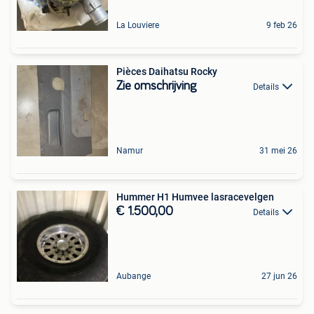
La Louviere
9 feb 26
Pièces Daihatsu Rocky
Zie omschrijving
Details
Namur
31 mei 26
Hummer H1 Humvee lasracevelgen
€ 1.500,00
Details
Aubange
27 jun 26