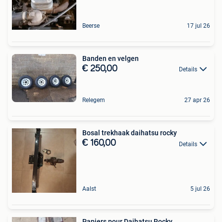
Beerse
17 jul 26
Banden en velgen
€ 250,00
Details
Relegem
27 apr 26
Bosal trekhaak daihatsu rocky
€ 160,00
Details
Aalst
5 jul 26
Papiers pour Daihatsu Rocky