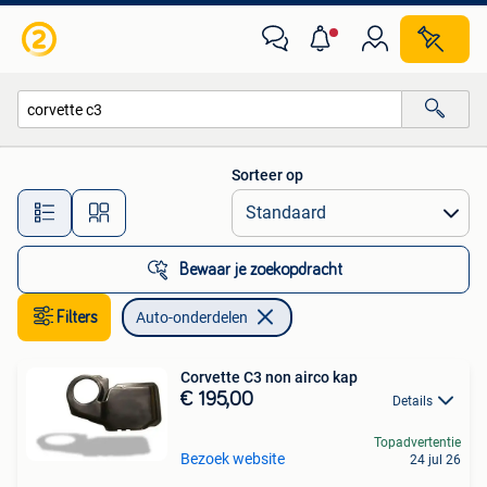
Auto-onderdelen
Sorteer op
Alle afstanden…
Bewaar je zoekopdracht
Filters
Auto-onderdelen
Corvette C3 non airco kap
€ 195,00
Details
Topadvertentie
Bezoek website
24 jul 26