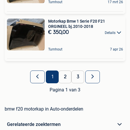
Turnhout
17 mrt 26
Motorkap Bmw 1 Serie F20 F21
ORGINEEL bj.2010-2018
€ 350,00
Details
Turnhout
7 apr 26
1
2
3
Pagina 1 van 3
bmw f20 motorkap in Auto-onderdelen
Gerelateerde zoektermen