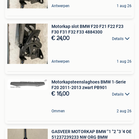
Antwerpen
1 aug 26
Motorkap slot BMW F20 F21 F22 F23
F30 F31 F32 F33 4884300
€ 24,00
Details
Antwerpen
1 aug 26
Motorkapsteenslaghoes BMW 1-Serie
F20 2011-2013 zwart PB901
€ 16,00
Details
Ommen
2 aug 26
GASVEER MOTORKAP BMW "1 "2 "3 '4 OE
51237239233 NW ORG BMW