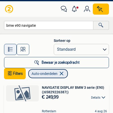
Auto-onderdelen
Sorteer op
Alle afstanden…
Bewaar je zoekopdracht
Filters
Auto-onderdelen
NAVIGATIE DISPLAY BMW 3 serie (E90)
(|65829226387|)
€ 249,99
Details
Rotterdam
4 aug 26