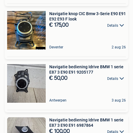
Navigatie knop CIC Bmw 3-Serie E90 E91
E92 E93 F look
€ 175,00
Details
Deventer
2 aug 26
Navigatie bediening Idrive BMW 1 serie
E87 3 E90 E91 9205177
€ 50,00
Details
Antwerpen
3 aug 26
Navigatie bediening Idrive BMW 1 serie
E87 3 E90 E91 6987864
€ 100,00
Details