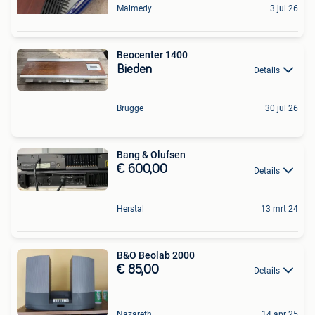
Malmedy
3 jul 26
Beocenter 1400
Bieden
Details
Brugge
30 jul 26
Bang & Olufsen
€ 600,00
Details
Herstal
13 mrt 24
B&O Beolab 2000
€ 85,00
Details
Nazareth
14 apr 25