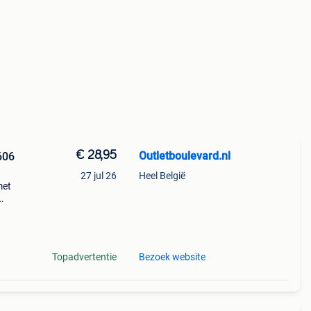
€ 28,95
Outletboulevard.nl
606
27 jul 26
Heel België
met
een
ssin
Topadvertentie
Bezoek website