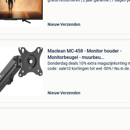
gratis retourneren | 2 jaar garantie | 7 dagen p
week thuisbezorgd | geniet van een hoogwaar
beeldkwaliteit met de sony kd-32w8001aep s
tv in zw
Nieuw
Verzenden
Maclean MC-458 - Monitor houder -
Monitorbeugel - muurbeu...
Donderdag deals 10% extra magazijnkorting 
code : sale10 kortingen tot wel -50% ! Nu in de
aanbieding van € 29,99 voor € 21,95! De unive
muurbeugel voor lcd-, oled-, qled- of led-mon
Nieuw
Verzenden