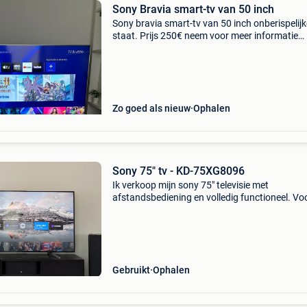
Sony Bravia smart-tv van 50 inch
Sony bravia smart-tv van 50 inch onberispelijk
staat. Prijs 250€ neem voor meer informatie
contact met mij op via 0494061756
Zo goed als nieuw
Ophalen
Sony 75" tv - KD-75XG8096
Ik verkoop mijn sony 75" televisie met
afstandsbediening en volledig functioneel. Vo
technische specificaties, de link van sony:
https:www.sony.fr/electronics/support/televi
projectors-
Gebruikt
Ophalen