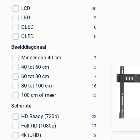
LCD
40
LED
9
OLED
0
QLED
0
Beelddiagonaal
Minder dan 40 cm
7
40 tot 60 cm
3
60 tot 80 cm
7
80 tot 100 cm
16
100 cm of meer
13
Scherpte
HD Ready (720p)
23
Full HD (1080p)
17
4k (UHD)
2