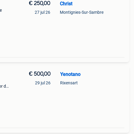
€ 250,00
Christ
e
27 jul 26
Montignies-Sur-Sambre
€ 500,00
Yenotano
29 jul 26
Rixensart
or de
sions-