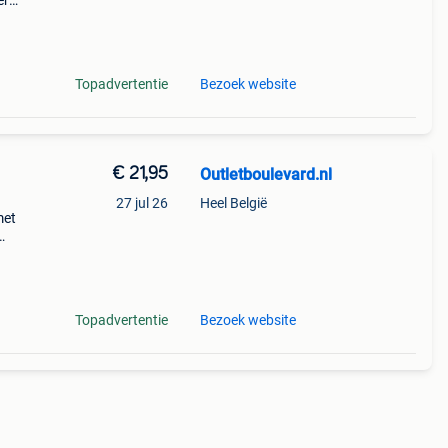
er
dige
mart-
Topadvertentie
Bezoek website
€ 21,95
Outletboulevard.nl
27 jul 26
Heel België
met
rsele
Topadvertentie
Bezoek website