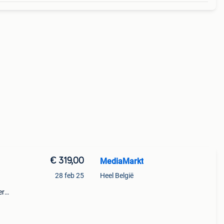
€ 319,00
MediaMarkt
28 feb 25
Heel België
er
dige
mart-