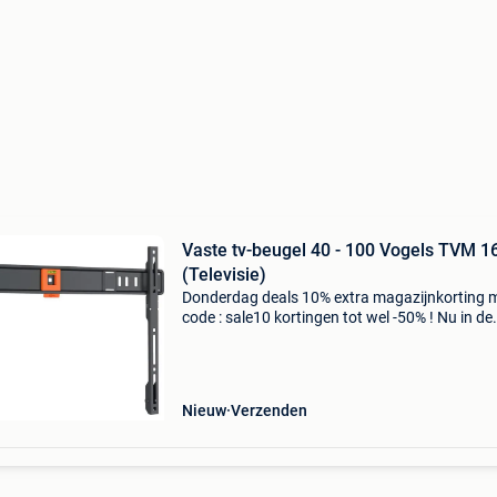
Vaste tv-beugel 40 - 100 Vogels TVM 1
(Televisie)
Donderdag deals 10% extra magazijnkorting 
code : sale10 kortingen tot wel -50% ! Nu in de
aanbieding van € 54,99 voor € 28,95! Zoek je 
betrouwbare, eenvoudige tv beugel? Een oplo
Nieuw
Verzenden