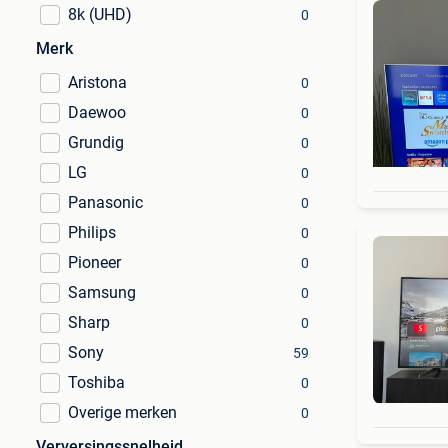
8k (UHD)
0
Merk
Aristona
0
Daewoo
0
Grundig
0
LG
0
Panasonic
0
Philips
0
Pioneer
0
Samsung
0
Sharp
0
Sony
59
Toshiba
0
Overige merken
0
Verversingssnelheid