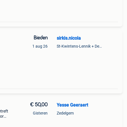
Bieden
sirkis.nicola
1 aug 26
St-Kwintens-Lennik + Deel Roosdaal
€ 50,00
Yesse Geeraert
treft
Gisteren
Zedelgem
oor