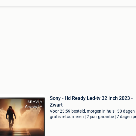
Sony - Hd Ready Led-tv 32 Inch 2023 -
Zwart
Voor 23:59 besteld, morgen in huis | 30 dagen
gratis retourneren | 2 jaar garantie | 7 dagen p
week thuisbezorgd | geniet van een hoogwaar
beeldkwaliteit met de sony kd-32w8001aep s
tv in zw