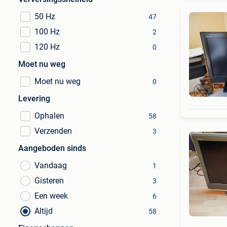
50 Hz
47
100 Hz
2
120 Hz
0
Moet nu weg
Moet nu weg
0
Levering
Ophalen
58
Verzenden
3
Aangeboden sinds
Vandaag
1
Gisteren
3
Een week
6
Altijd
58