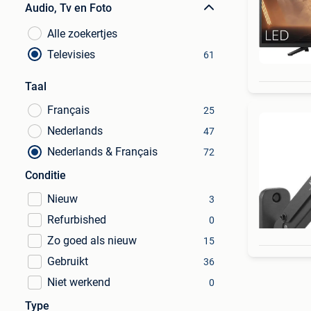
Audio, Tv en Foto
Alle zoekertjes
Televisies
61
Taal
Français
25
Nederlands
47
Nederlands & Français
72
Conditie
Nieuw
3
Refurbished
0
Zo goed als nieuw
15
Gebruikt
36
Niet werkend
0
Type