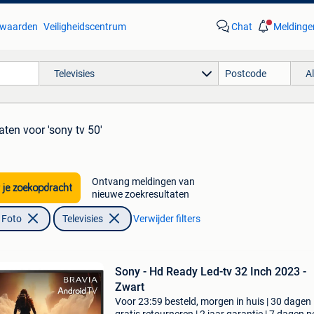
waarden
Veiligheidscentrum
Chat
Meldinge
Televisies
A
taten
voor 'sony tv 50'
Ontvang meldingen van
 je zoekopdracht
nieuwe zoekresultaten
 Foto
Televisies
Verwijder filters
Sony - Hd Ready Led-tv 32 Inch 2023 -
Zwart
Voor 23:59 besteld, morgen in huis | 30 dagen