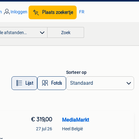
n
Inloggen
FR
Plaats zoekertje
lle afstanden…
Zoek
Sorteer op
Lijst
Foto’s
€ 319,00
MediaMarkt
27 jul 26
Heel België