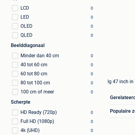
LCD
0
LED
0
OLED
0
QLED
0
Beelddiagonaal
Minder dan 40 cm
0
40 tot 60 cm
0
60 tot 80 cm
0
lg 47 inch in
80 tot 100 cm
0
100 cm of meer
0
Gerelateer
Scherpte
Populaire 
HD Ready (720p)
0
Full HD (1080p)
0
4k (UHD)
0