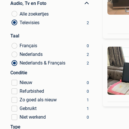
Audio, Tv en Foto
Alle zoekertjes
Televisies
2
Taal
Français
0
Nederlands
2
Nederlands & Français
2
Conditie
Nieuw
0
Refurbished
0
Zo goed als nieuw
1
Gebruikt
1
Niet werkend
0
Type