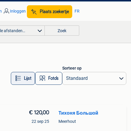
n
Inloggen
FR
Plaats zoekertje
lle afstanden…
Zoek
Sorteer op
Lijst
Foto’s
€ 120,00
Тихоня Большой
22 sep 25
Meerhout