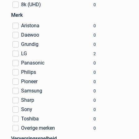
8k (UHD)
0
Merk
Aristona
0
Daewoo
0
Grundig
0
LG
2
Panasonic
0
Philips
0
Pioneer
0
Samsung
0
Sharp
0
Sony
0
Toshiba
0
Overige merken
0
Verversingssnelheid