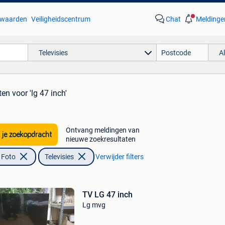
waarden
Veiligheidscentrum
Chat
Meldinge
Televisies
A
ten
voor 'lg 47 inch'
Ontvang meldingen van
 je zoekopdracht
nieuwe zoekresultaten
 Foto
Televisies
Verwijder filters
TV LG 47 inch
Lg mvg