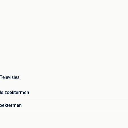
 Televisies
de zoektermen
zoektermen