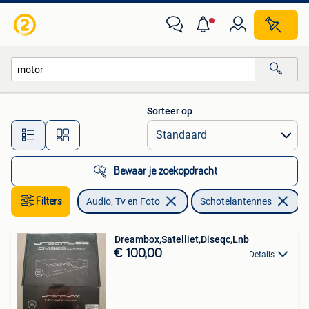
Schotelantennes
Sorteer op
Alle afstanden…
Bewaar je zoekopdracht
Filters
Audio, Tv en Foto
Schotelantennes
V
Dreambox,Satelliet,Diseqc,Lnb
€ 100,00
Details