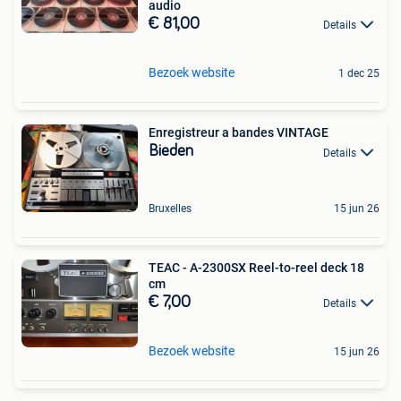
audio
€ 81,00
Details
Bezoek website
1 dec 25
Enregistreur a bandes VINTAGE
Bieden
Details
Bruxelles
15 jun 26
TEAC - A-2300SX Reel-to-reel deck 18
cm
€ 7,00
Details
Bezoek website
15 jun 26