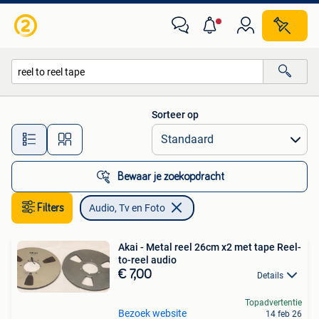
Audio, Tv en Foto
Sorteer op
Alle afstanden…
Bewaar je zoekopdracht
Filters
Audio, Tv en Foto
Akai - Metal reel 26cm x2 met tape Reel-
to-reel audio
€ 7,00
Details
Topadvertentie
Bezoek website
14 feb 26