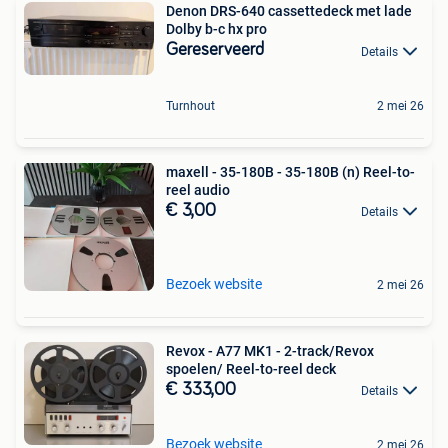
Denon DRS-640 cassettedeck met lade
Dolby b-c hx pro
Gereserveerd
Details
Turnhout
2 mei 26
maxell - 35-180B - 35-180B (n) Reel-to-
reel audio
€ 3,00
Details
Bezoek website
2 mei 26
Revox - A77 MK1 - 2-track/Revox
spoelen/ Reel-to-reel deck
€ 333,00
Details
Bezoek website
2 mei 26