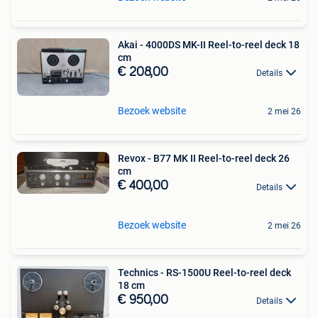
Akai - 4000DS MK-II Reel-to-reel deck 18
cm
€ 208,00
Details
Bezoek website
2 mei 26
Revox - B77 MK II Reel-to-reel deck 26
cm
€ 400,00
Details
Bezoek website
2 mei 26
Technics - RS-1500U Reel-to-reel deck
18 cm
€ 950,00
Details