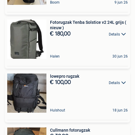
Boom
9 jun 26
Fotorugzak Tenba Solstice v2 24L grijs (
nieuw )
€ 180,00
Details
Halen
30 jun 26
lowepro rugzak
€ 100,00
Details
Hulshout
18 jun 26
Cullmann fotorugzak