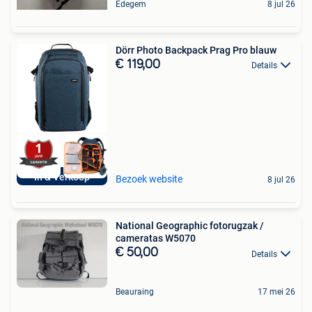
Edegem
8 jul 26
Dörr Photo Backpack Prag Pro blauw
€ 119,00
Details
In & Verkoop
Bezoek website
8 jul 26
National Geographic fotorugzak /
cameratas W5070
€ 50,00
Details
Beauraing
17 mei 26