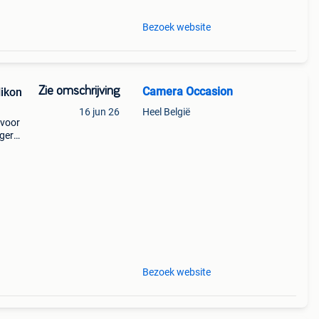
Bezoek website
Zie omschrijving
Camera Occasion
Nikon
16 jun 26
Heel België
 voor
ogere
op
dver
Bezoek website