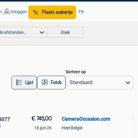
n
Inloggen
FR
Plaats zoekertje
lle afstanden…
Zoek
Sorteer op
Lijst
Foto’s
€ 745,00
CameraOccasion.com
3077
s
16 jun 26
Heel België
/3.5L