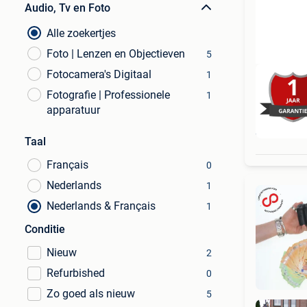
Audio, Tv en Foto
Alle zoekertjes
Foto | Lenzen en Objectieven
5
Fotocamera's Digitaal
1
Fotografie | Professionele
1
apparatuur
Taal
Français
0
Nederlands
1
Nederlands & Français
1
Conditie
Nieuw
2
Refurbished
0
Zo goed als nieuw
5