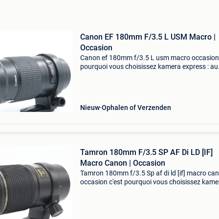
Canon EF 180mm F/3.5 L USM Macro |
Occasion
Canon ef 180mm f/3.5 L usm macro occasion 
pourquoi vous choisissez kamera express : au
moins 12 mois de garantie* sur les produits
d'occasion livraison gratuite à partir de 100,- 9
magas
Nieuw
Ophalen of Verzenden
Tamron 180mm F/3.5 SP AF Di LD [IF]
Macro Canon | Occasion
Tamron 180mm f/3.5 Sp af di ld [if] macro ca
occasion c'est pourquoi vous choisissez kame
express : au moins 12 mois de garantie* sur le
produits d'occasion livraison gratuite à partir 