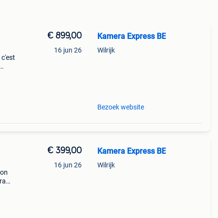
€ 899,00
Kamera Express BE
16 jun 26
Wilrijk
c'est
Bezoek website
€ 399,00
Kamera Express BE
16 jun 26
Wilrijk
non
ra
s
d