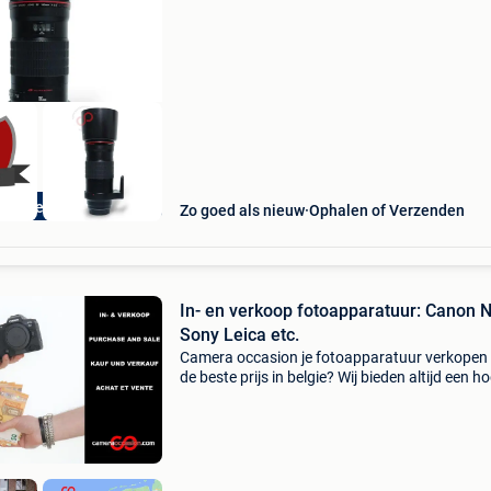
macro usm is een professionele tele-macro-
objectief uit de ger
In & Verkoop
Zo goed als nieuw
Ophalen of Verzenden
In- en verkoop fotoapparatuur: Canon 
Sony Leica etc.
Camera occasion je fotoapparatuur verkopen
de beste prijs in belgie? Wij bieden altijd een h
prijs dan o.a. Kamera express en mpb. Aanko
niet verplicht. Klik op de link onderaan deze a