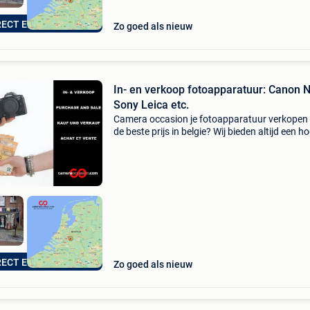
RECT EEN BOD!
Zo goed als nieuw
In- en verkoop fotoapparatuur: Canon 
Sony Leica etc.
Camera occasion je fotoapparatuur verkopen
de beste prijs in belgie? Wij bieden altijd een h
prijs dan o.a. Kamera express en mpb. Aanko
niet verplicht. Klik op de link onderaan deze a
RECT EEN BOD!
Zo goed als nieuw