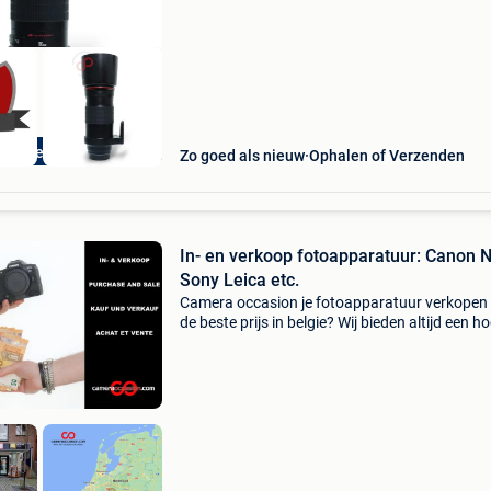
In & Verkoop
Zo goed als nieuw
Ophalen of Verzenden
In- en verkoop fotoapparatuur: Canon 
Sony Leica etc.
Camera occasion je fotoapparatuur verkopen
de beste prijs in belgie? Wij bieden altijd een h
prijs dan o.a. Kamera express en mpb. Aanko
niet verplicht. Klik op de link onderaan deze a