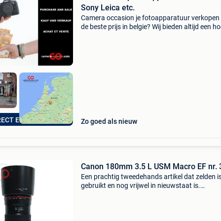
Sony Leica etc.
Camera occasion je fotoapparatuur verkopen
de beste prijs in belgie? Wij bieden altijd een h
prijs dan o.a. Kamera express en mpb. Aanko
niet verplicht. Klik op de link onderaan deze a
RECT EEN BOD!
Zo goed als nieuw
Canon 180mm 3.5 L USM Macro EF nr. 
Een prachtig tweedehands artikel dat zelden i
gebruikt en nog vrijwel in nieuwstaat is.
Kwaliteitsaanduiding: * de canon ef 180mm f
macro usm is een professionele tele-macro-
objectief uit de ger