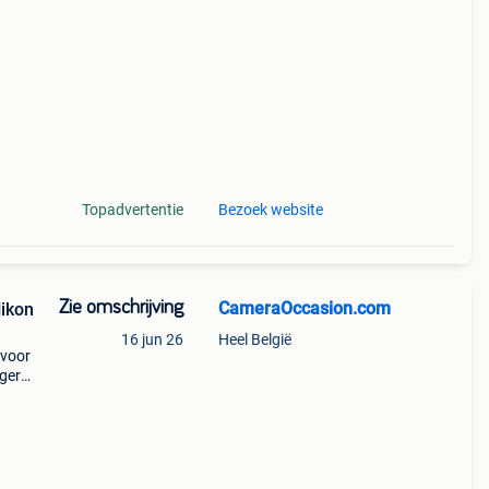
Topadvertentie
Bezoek website
Zie omschrijving
CameraOccasion.com
Nikon
16 jun 26
Heel België
 voor
ogere
op
dver