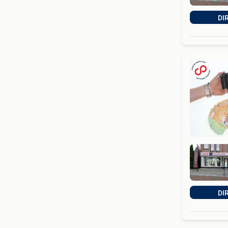
DI
DI