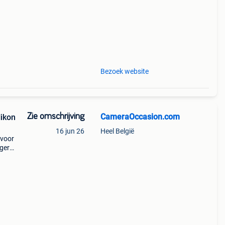
Bezoek website
Zie omschrijving
CameraOccasion.com
Nikon
16 jun 26
Heel België
 voor
ogere
op
dver