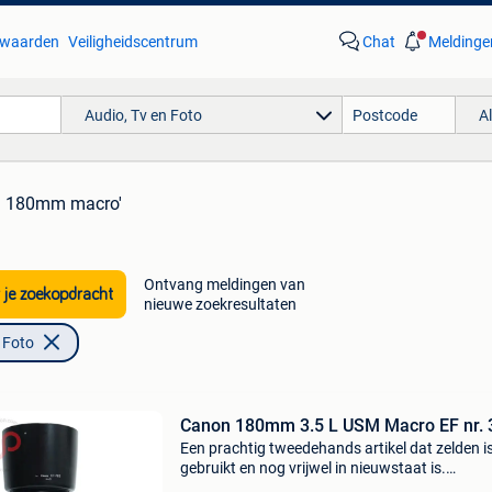
waarden
Veiligheidscentrum
Chat
Meldinge
Audio, Tv en Foto
A
n 180mm macro'
Ontvang meldingen van
 je zoekopdracht
nieuwe zoekresultaten
 Foto
Canon 180mm 3.5 L USM Macro EF nr. 
Een prachtig tweedehands artikel dat zelden i
gebruikt en nog vrijwel in nieuwstaat is.
Kwaliteitsaanduiding: * de canon ef 180mm f