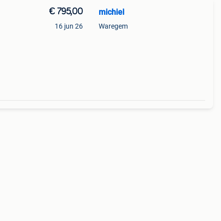
€ 795,00
michiel
16 jun 26
Waregem