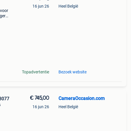
16 jun 26
Heel België
 voor
ogere
op
dver
Topadvertentie
Bezoek website
€ 745,00
CameraOccasion.com
3077
s
16 jun 26
Heel België
/3.5L