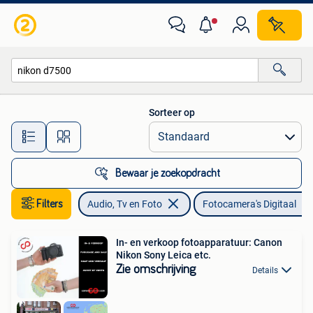
Fotocamera's Digitaal
Sorteer op
Alle afstanden…
Bewaar je zoekopdracht
Filters
Audio, Tv en Foto
Fotocamera's Digitaal
In- en verkoop fotoapparatuur: Canon
Nikon Sony Leica etc.
Zie omschrijving
Details