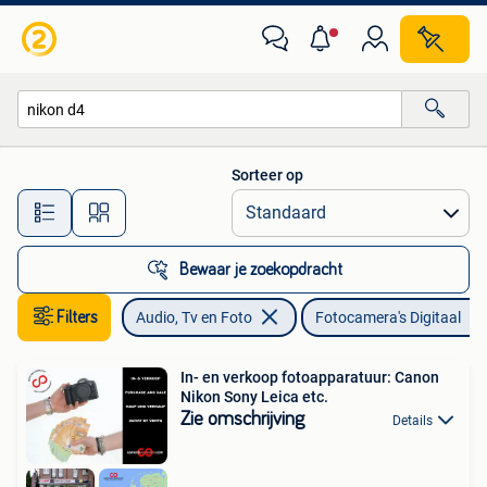
Fotocamera's Digitaal
Sorteer op
Alle afstanden…
Bewaar je zoekopdracht
Filters
Audio, Tv en Foto
Fotocamera's Digitaal
In- en verkoop fotoapparatuur: Canon
Nikon Sony Leica etc.
Zie omschrijving
Details