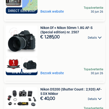
Topadvertentie
DIRECT EEN BOD!
Bezoek website
30 jun 26
Nikon Df + Nikon 50mm 1.8G AF-S
(Special edition) nr. 2507
€ 1.285,00
Details
Topadvertentie
In & Verkoop
Bezoek website
30 jun 26
Nikon D5200 (Shutter Count : 2,920) AF-
S DX Nikkor
€ 40,00
Details
Topadvertentie