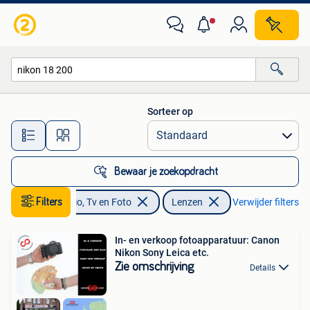
Foto | Lenzen en Objectieven
Sorteer op
Alle afstanden…
Bewaar je zoekopdracht
Filters
Audio, Tv en Foto
Lenzen
Verwijder filters
In- en verkoop fotoapparatuur: Canon
Nikon Sony Leica etc.
Zie omschrijving
Details