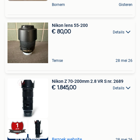
Bornem
Gisteren
Nikon lens 55-200
€ 80,00
Details
Temse
28 mei 26
Nikon Z 70-200mm 2.8 VR S nr. 2689
€ 1.845,00
Details
In & Verkoop
Bezoek website
28 mei 26