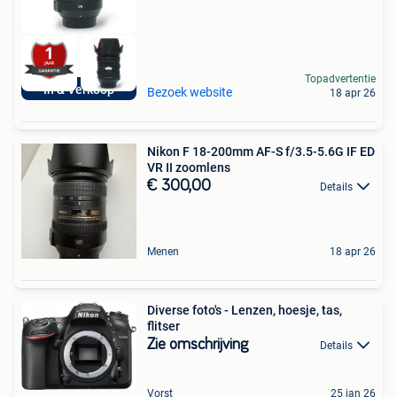
Topadvertentie
In & Verkoop
Bezoek website
18 apr 26
Nikon F 18-200mm AF-S f/3.5-5.6G IF ED
VR II zoomlens
€ 300,00
Details
Menen
18 apr 26
Diverse foto's - Lenzen, hoesje, tas,
flitser
Zie omschrijving
Details
Vorst
25 jan 26