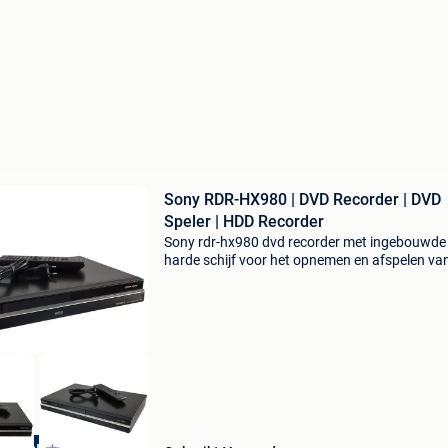
Sony RDR-HX980 | DVD Recorder | DVD
Speler | HDD Recorder
Sony rdr-hx980 dvd recorder met ingebouwde
harde schijf voor het opnemen en afspelen va
dvd's. Deze hoogwaardige recorder is ideaal v
het bewaren van televisieprogramma's, het
afspelen van