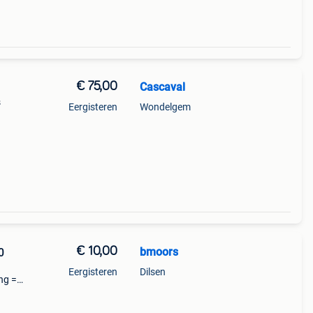
€ 75,00
Cascaval
s
Eergisteren
Wondelgem
€ 10,00
bmoors
0
Eergisteren
Dilsen
ng =