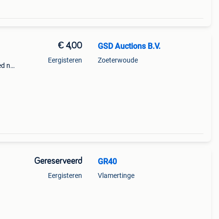
€ 4,00
GSD Auctions B.V.
Eergisteren
Zoeterwoude
ed nu
iel
Gereserveerd
GR40
Eergisteren
Vlamertinge