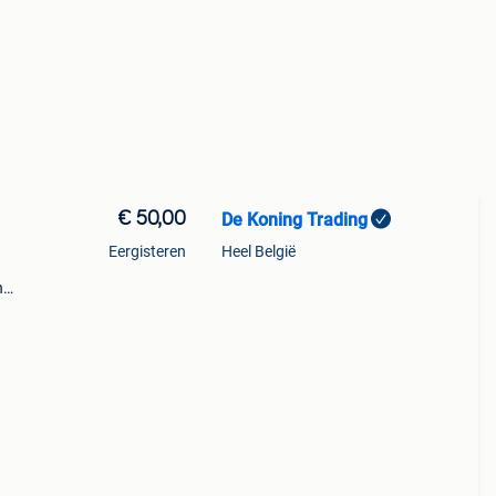
€ 50,00
De Koning Trading
Eergisteren
Heel België
n
oor