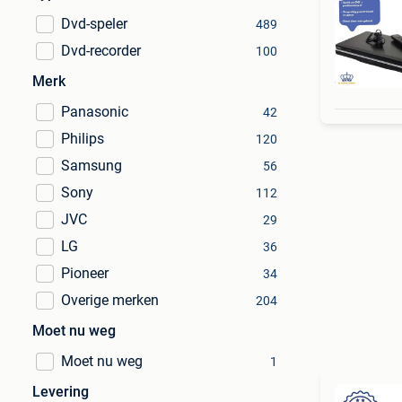
Dvd-speler
489
Dvd-recorder
100
6 MA
Merk
Panasonic
42
Philips
120
Samsung
56
Sony
112
JVC
29
LG
36
Pioneer
34
Overige merken
204
Moet nu weg
Moet nu weg
1
Levering