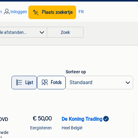
n
Inloggen
FR
Plaats zoekertje
lle afstanden…
Zoek
Sorteer op
Lijst
Foto’s
€ 50,00
De Koning Trading
 DVD
Eergisteren
Heel België
ouwde