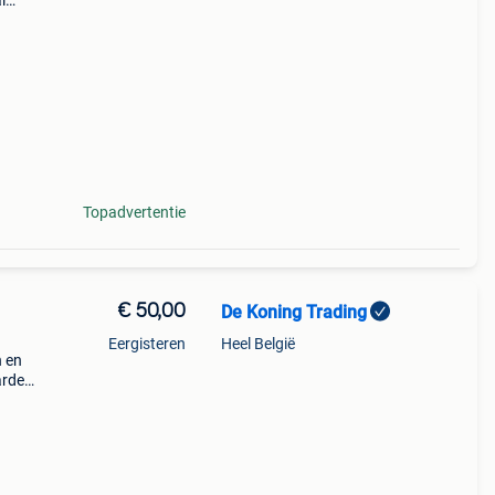
l
het
te
Topadvertentie
€ 50,00
De Koning Trading
Eergisteren
Heel België
n en
arde
nemen