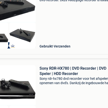
dvd-recorder. Deze veelzijdige recorder is ideaa
voor het opnemen van televisieprogramma's, 
afspelen van dvd's en het bewaren van favorie
ANDEN GARANTIE
Gebruikt
Verzenden
Sony RDR-HX780 | DVD Recorder | DVD
Speler | HDD Recorder
Sony rdr-hx780 dvd recorder voor het afspele
opnemen van dvd's. Dankzij de ingebouwde h
schijf is deze dvd recorder ideaal voor het op
van televisieprogramma's en het terugkijken