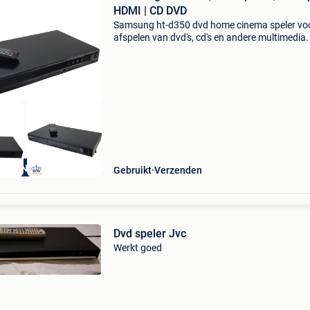
HDMI | CD DVD
Samsung ht-d350 dvd home cinema speler voo
afspelen van dvd's, cd's en andere multimedia
hoofdunit biedt een uitstekende beeld- en
geluidskwaliteit en vormt het hart van een
samsung
ANDEN GARANTIE
Gebruikt
Verzenden
Dvd speler Jvc
Werkt goed