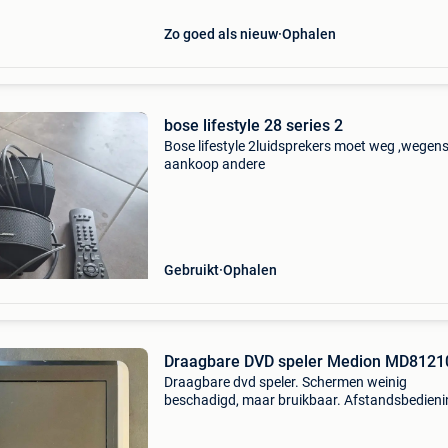
Zo goed als nieuw
Ophalen
bose lifestyle 28 series 2
Bose lifestyle 2luidsprekers moet weg ,wegen
aankoop andere
Gebruikt
Ophalen
Draagbare DVD speler Medion MD8121
Draagbare dvd speler. Schermen weinig
beschadigd, maar bruikbaar. Afstandsbedieni
nieuw met lader, met kabels, met oortjes, met
hoofdsteun bevestiging, met draagtas.