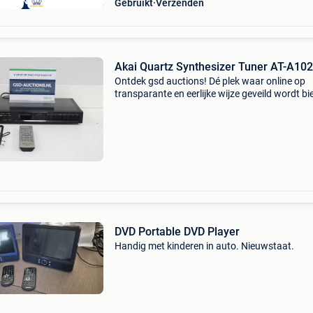
ANDEN GARANTIE
Gebruikt
Verzenden
Akai Quartz Synthesizer Tuner AT-A102
Ontdek gsd auctions! Dé plek waar online op
transparante en eerlijke wijze geveild wordt bi
mee met dit prachtige kavel! Maak nu een prof
aan op de website: https:gsd-
auctions.nl/accounts/sig
DVD Portable DVD Player
Handig met kinderen in auto. Nieuwstaat.