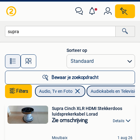
Audiokabels en Televisiekabels
Sorteer op
Alle afstanden…
Bewaar je zoekopdracht
Filters
Audio, Tv en Foto
Audiokabels en Televisiek
Supra Cinch XLR HDMI Stekkerdoos
luidsprekerkabel Lorad
Zie omschrijving
Details
Moulbaix
1 aug 26