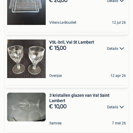
€ 20,00
Details
Villers-Le-Bouillet
12 jul 26
VSL-bril, Val St Lambert
€ 15,00
Details
Overijse
12 apr 26
3 kristallen glazen van Val Saint
Lambert
€ 10,00
Details
Samree
7 mei 26