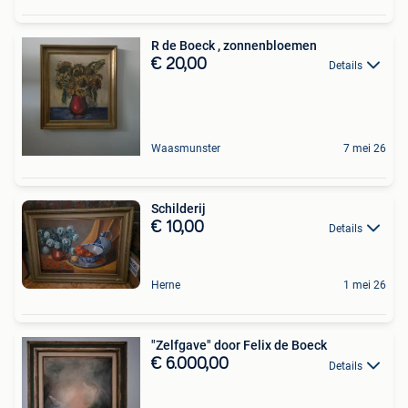
R de Boeck , zonnenbloemen
€ 20,00
Details
Waasmunster
7 mei 26
Schilderij
€ 10,00
Details
Herne
1 mei 26
"Zelfgave" door Felix de Boeck
€ 6.000,00
Details