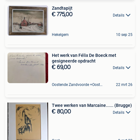
Zandtapijt
€ 775,00
Details
Hekelgem
10 sep 25
Het werk van Félix De Boeck met
gesigneerde opdracht
€ 69,00
Details
Oostende Zandvoorde +Oostende
22 mrt 26
Twee werken van Marcaine...... (Brugge)
€ 80,00
Details