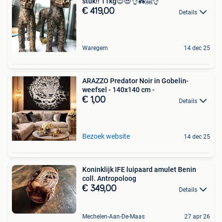
stuk!! 11kg😍😎👌💑🤗👌
€ 419,00
Details
Waregem
14 dec 25
ARAZZO Predator Noir in Gobelin-
weefsel - 140x140 cm -
€ 1,00
Details
Bezoek website
14 dec 25
Koninklijk IFE luipaard amulet Benin
coll. Antropoloog
€ 349,00
Details
Mechelen-Aan-De-Maas
27 apr 26