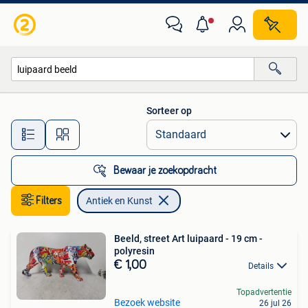
Antiek en Kunst
Sorteer op
Alle afstanden…
Bewaar je zoekopdracht
Filters
Antiek en Kunst
Beeld, street Art luipaard - 19 cm -
polyresin
€ 1,00
Details
Topadvertentie
Bezoek website
26 jul 26