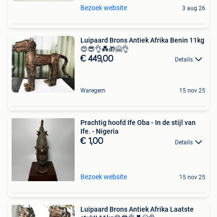
Bezoek website
3 aug 26
Luipaard Brons Antiek Afrika Benin 11kg
😍😎👌💑🎁🤗👌
€ 449,00
Details
Waregem
15 nov 25
Prachtig hoofd Ife Oba - In de stijl van
Ife. - Nigeria
€ 1,00
Details
Bezoek website
15 nov 25
Luipaard Brons Antiek Afrika Laatste